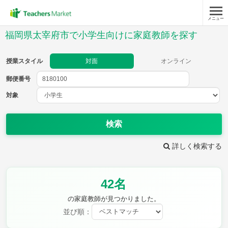
メニュー
授業スタイル
福岡県太宰府市で小学生向けに家庭教師を探す
対面
オンライン
授業スタイル
対面
オンライン
郵便番号
郵便
番号
対象
対象
検索
詳しく検索する
教科
42名
国語
社会
算数
理科
英語
音楽
の家庭教師が見つかりました。
家庭科
保健・体育
並び順：
図画工作
書写