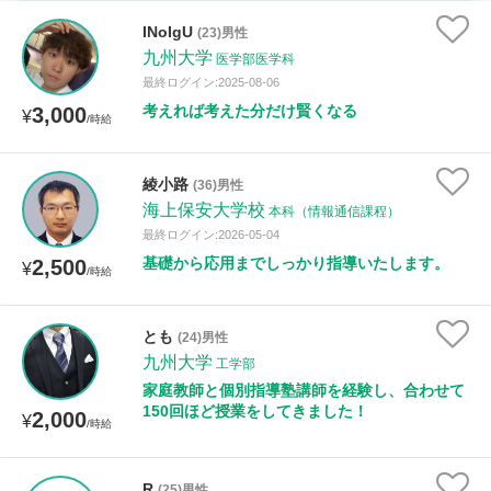
時給：¥1,000 ～ ¥10,000
INoIgU
(23)男性
九州大学
医学部医学科
最終ログイン:2025-08-06
考えれば考えた分だけ賢くなる
3,000
授業可能日
¥
/時給
月曜日
火曜日
水曜日
木曜日
金曜日
綾小路
(36)男性
海上保安大学校
土曜日
日曜日
本科（情報通信課程）
最終ログイン:2026-05-04
基礎から応用までしっかり指導いたします。
2,500
¥
所属大学
/時給
とも
(24)男性
九州大学
工学部
距離：15km以内
家庭教師と個別指導塾講師を経験し、合わせて
150回ほど授業をしてきました！
2,000
¥
/時給
年齢：18-101歳
R
(25)男性