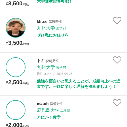
大学受験指導可能！
3,500
¥
/時給
Mitsu
(26)男性
九州大学
医学部
ぜひ私にお任せを
3,500
¥
/時給
トキ
(26)男性
九州大学
医学部
最終ログイン:2026-04-28
勉強を面白いと思えることが、成績向上への近
2,500
¥
/時給
道です。一緒に楽しく理解を深めましょう！
match
(34)男性
鹿児島大学
工学部
とにかく数学
2,000
¥
/時給