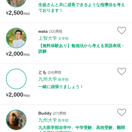
生徒さんと共に成長できるような指導法を考え
ております！
2,500
¥
/時給
wata
(32)男性
上智大学
文学部
【無料体験あり】勉強法から考える英語表現・
読解
2,000
¥
/時給
とも
(24)男性
九州大学
医学部
一緒に頑張りましょう！
2,000
¥
/時給
Buddy
(27)男性
九州大学
医学部
九大医学部在学中、中学受験、高校受験、難関