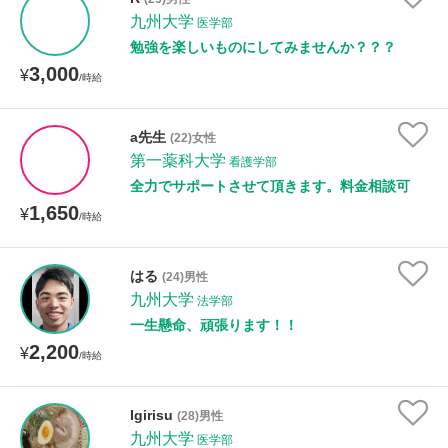
九州大学
医学部
勉強を楽しいものにしてみませんか？？？
性別
3,000
¥
/時給
a先生
(22)女性
第一薬科大学
看護学部
全力でサポートさせて頂きます。料金相談可
1,650
¥
/時給
はる
(24)男性
九州大学
法学部
一生懸命、頑張ります！！
2,200
¥
/時給
Igirisu
(28)男性
九州大学
医学部