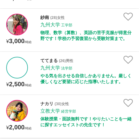
紗南
(28)女性
九州大学
工学部
物理、数学（算数）、英語の苦手克服が得意分
野です！学校の予習復習から受験対策まで。
3,000
¥
/時給
ててまる
(26)男性
九州大学
法学部
やる気を出させる自信しかありません。厳しく
優しくなど要望に応じた指導いたします。
2,500
¥
/時給
ナカリ
(30)女性
立教大学
経営学部
体験授業・面談無料です！やりたいことを一緒
に探すエッセイストの先生です！
2,000
¥
/時給