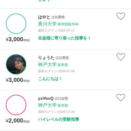
はやと
(19)男性
香川大学
医学部医学科
最終ログイン:2026-07-17
生徒様に寄り添った指導を！
3,000
¥
/時給
りょうた
(22)男性
神戸大学
医学部
最終ログイン:2026-07-08
こんにちは！
3,000
¥
/時給
yxVbcQ
(21)女性
神戸大学
医学部
最終ログイン:2026-07-26
ハイレベルの受験指導
2,000
¥
/時給