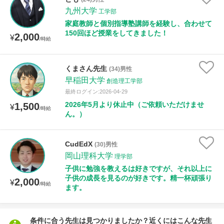
九州大学
工学部
家庭教師と個別指導塾講師を経験し、合わせて
性別
150回ほど授業をしてきました！
2,000
¥
/時給
くまさん先生
(34)男性
早稲田大学
創造理工学部
最終ログイン:2026-04-29
2026年5月より休止中（ご依頼いただけませ
1,500
¥
/時給
ん。）
CudEdX
(30)男性
岡山理科大学
理学部
子供に勉強を教えるは好きですが、それ以上に
子供の成長を見るのが好きです。精一杯頑張り
2,000
¥
/時給
ます。
条件に合う先生は見つかりましたか？近くにはこんな先生