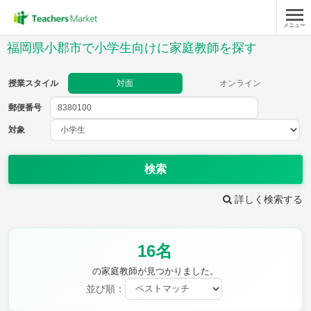
メニュー
授業スタイル
福岡県小郡市で小学生向けに家庭教師を探す
対面
オンライン
授業スタイル
対面
オンライン
郵便番号
郵便
番号
対象
対象
検索
詳しく検索する
教科
16名
国語
社会
算数
理科
英語
音楽
の家庭教師が見つかりました。
家庭科
保健・体育
並び順：
図画工作
書写