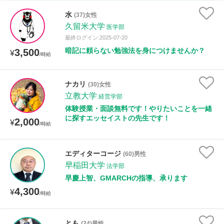
時給：¥1,000 ～ ¥10,000
水
(37)女性
久留米大学
医学部
最終ログイン:2025-07-20
暗記に頼らない勉強法を身につけませんか？
3,500
授業可能日
¥
/時給
月曜日
火曜日
水曜日
木曜日
金曜日
ナカリ
(30)女性
立教大学
土曜日
日曜日
経営学部
体験授業・面談無料です！やりたいことを一緒
に探すエッセイストの先生です！
2,000
¥
所属大学
/時給
エディターコージ
(60)男性
早稲田大学
法学部
距離：15km以内
早慶上智、GMARCHの指導、承ります
4,300
¥
/時給
年齢：18-101歳
とも
(24)男性