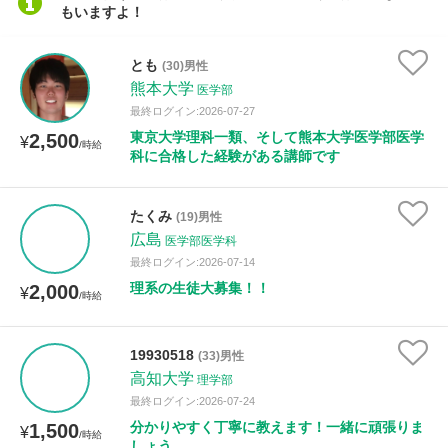
もいますよ！
とも
(30)男性
熊本大学
医学部
最終ログイン:2026-07-27
東京大学理科一類、そして熊本大学医学部医学
2,500
¥
/時給
科に合格した経験がある講師です
たくみ
(19)男性
広島
医学部医学科
最終ログイン:2026-07-14
理系の生徒大募集！！
2,000
¥
/時給
19930518
(33)男性
高知大学
理学部
最終ログイン:2026-07-24
分かりやすく丁寧に教えます！一緒に頑張りま
1,500
¥
/時給
しょう