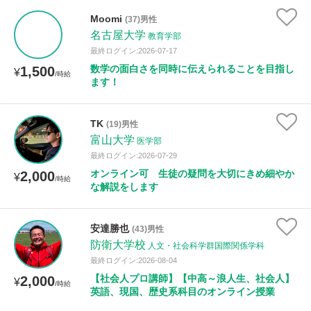
Moomi
(37)男性
名古屋大学
教育学部
最終ログイン:2026-07-17
数学の面白さを同時に伝えられることを目指し
1,500
¥
/時給
ます！
TK
(19)男性
富山大学
医学部
最終ログイン:2026-07-29
オンライン可 生徒の疑問を大切にきめ細やか
2,000
¥
/時給
な解説をします
安達勝也
(43)男性
防衛大学校
人文・社会科学群国際関係学科
最終ログイン:2026-08-04
【社会人プロ講師】【中高～浪人生、社会人】
2,000
¥
/時給
英語、現国、歴史系科目のオンライン授業