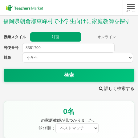
メニュー
授業スタイル
福岡県朝倉郡東峰村で小学生向けに家庭教師を探す
対面
オンライン
授業スタイル
対面
オンライン
郵便番号
郵便
番号
対象
対象
検索
詳しく検索する
教科
0名
国語
社会
算数
理科
英語
音楽
の家庭教師が見つかりました。
家庭科
保健・体育
並び順：
図画工作
書写