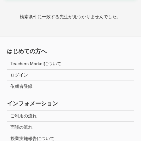
時給：¥1,000 ～ ¥10,000
検索条件に一致する先生が見つかりませんでした。
授業可能日
月曜日
火曜日
水曜日
木曜日
金曜日
はじめての方へ
土曜日
日曜日
Teachers Marketについて
ログイン
所属大学
依頼者登録
インフォメーション
距離：15km以内
ご利用の流れ
面談の流れ
年齢：18-101歳
授業実施報告について