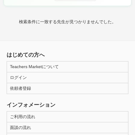
時給：¥1,000 ～ ¥10,000
検索条件に一致する先生が見つかりませんでした。
授業可能日
月曜日
火曜日
水曜日
木曜日
金曜日
はじめての方へ
土曜日
日曜日
Teachers Marketについて
所属大学
ログイン
依頼者登録
距離：15km以内
インフォメーション
ご利用の流れ
年齢：18-101歳
面談の流れ