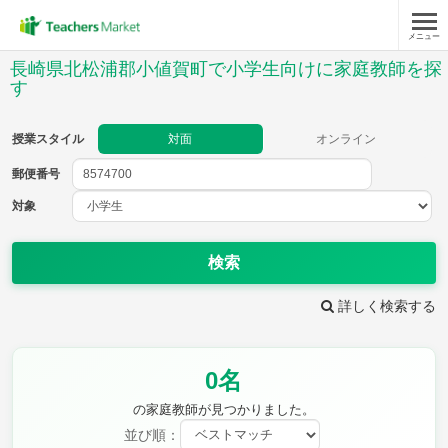
メニュー
授業スタイル
長崎県北松浦郡小値賀町で小学生向けに家庭教師を探
す
対面
オンライン
授業スタイル
対面
オンライン
郵便番号
郵便
番号
対象
対象
検索
詳しく検索する
教科
国語
社会
算数
0名
理科
英語
音楽
の家庭教師が見つかりました。
家庭科
保健・体育
図画工作
書写
並び順：