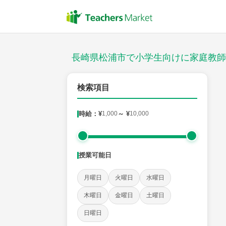
授業スタイル
対面
長崎県松浦市で小学生向けに家庭教師
郵便番号
検索項目
時給：¥
1,000
～ ¥
10,000
対象
授業可能日
教科
月曜日
火曜日
水曜日
国語
社会
算数
理科
英語
音楽
木曜日
金曜日
土曜日
日曜日
時給：¥1,000 ～ ¥10,000