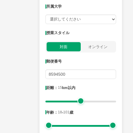
所属大学
授業可能日
授業スタイル
月曜日
火曜日
水曜日
木曜日
金曜日
対面
オンライン
所属大学
郵便番号
距離：15km以内
距離：
15
km以内
年齢：18-101歳
年齢：
18
-
101
歳
性別