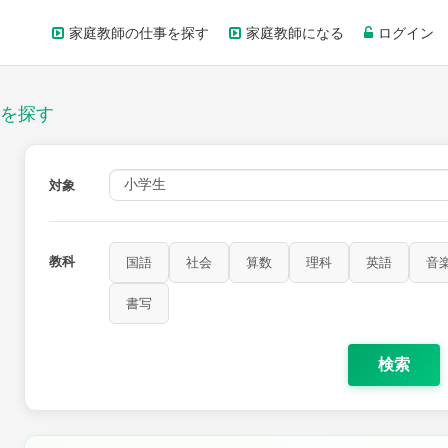
家庭教師の仕事を探す
家庭教師になる
ログイン
を探す
対象
教科
国語
社会
算数
理科
英語
音
書写
検索
家庭科
保健・体育
図画工作
書写