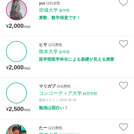
yui
(26)女性
崇城大学
薬学部
性別
算数、数学得意です！
2,000
¥
/時給
ヒサ
(23)男性
熊本大学
医学部
医学部医学科生による基礎が見える授業
2,000
¥
/時給
マリガブ
(54)男性
コンコーディア大学
経営学部
最終ログイン:2026-06-05
勉強は面白い！
2,500
¥
/時給
たー
(22)男性