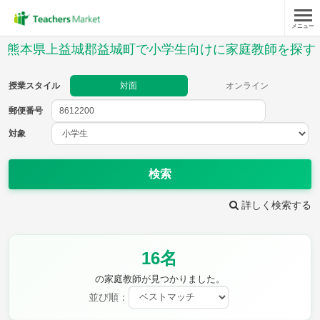
メニュー
授業スタイル
熊本県上益城郡益城町で小学生向けに家庭教師を探す
対面
オンライン
授業スタイル
対面
オンライン
郵便番号
郵便
番号
対象
対象
検索
詳しく検索する
教科
16名
国語
社会
算数
理科
英語
音楽
の家庭教師が見つかりました。
家庭科
保健・体育
並び順：
図画工作
書写