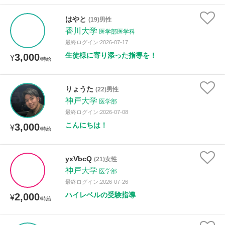
はやと
(19)男性
香川大学
医学部医学科
最終ログイン:2026-07-17
生徒様に寄り添った指導を！
3,000
¥
/時給
りょうた
(22)男性
神戸大学
医学部
最終ログイン:2026-07-08
こんにちは！
3,000
¥
/時給
yxVbcQ
(21)女性
神戸大学
医学部
最終ログイン:2026-07-26
ハイレベルの受験指導
2,000
¥
/時給