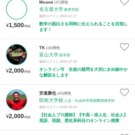
Moomi
(37)男性
名古屋大学
教育学部
最終ログイン:2026-07-17
数学の面白さを同時に伝えられることを目指し
1,500
¥
/時給
ます！
TK
(19)男性
富山大学
医学部
最終ログイン:2026-07-29
オンライン可 生徒の疑問を大切にきめ細やか
2,000
¥
/時給
な解説をします
安達勝也
(43)男性
防衛大学校
人文・社会科学群国際関係学科
最終ログイン:2026-08-04
【社会人プロ講師】【中高～浪人生、社会人】
2,000
¥
/時給
英語、現国、歴史系科目のオンライン授業