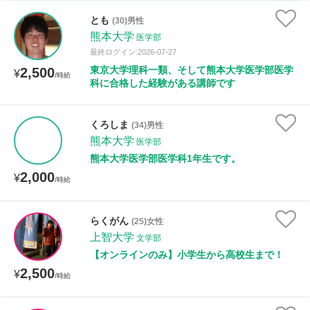
時給：¥1,000 ～ ¥10,000
とも
(30)男性
熊本大学
医学部
最終ログイン:2026-07-27
東京大学理科一類、そして熊本大学医学部医学
2,500
授業可能日
¥
/時給
科に合格した経験がある講師です
月曜日
火曜日
水曜日
木曜日
金曜日
くろしま
(34)男性
土曜日
日曜日
熊本大学
医学部
熊本大学医学部医学科1年生です。
所属大学
2,000
¥
/時給
らくがん
(25)女性
距離：15km以内
上智大学
文学部
【オンラインのみ】小学生から高校生まで！
2,500
¥
/時給
年齢：18-101歳