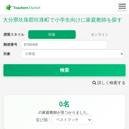
メニュー
授業スタイル
大分県玖珠郡玖珠町で小学生向けに家庭教師を探す
対面
オンライン
授業スタイル
対面
オンライン
郵便番号
郵便
番号
対象
対象
検索
詳しく検索する
教科
0名
国語
社会
算数
理科
英語
音楽
の家庭教師が見つかりました。
家庭科
保健・体育
並び順：
図画工作
書写