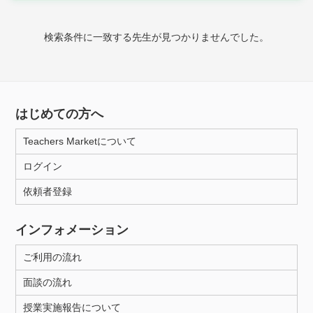
時給：¥1,000 ～ ¥10,000
検索条件に一致する先生が見つかりませんでした。
授業可能日
月曜日
火曜日
水曜日
木曜日
金曜日
はじめての方へ
土曜日
日曜日
Teachers Marketについて
ログイン
所属大学
依頼者登録
インフォメーション
距離：15km以内
ご利用の流れ
面談の流れ
年齢：18-101歳
授業実施報告について