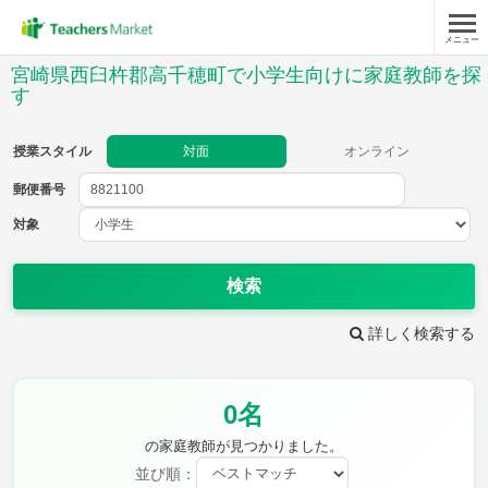
メニュー
授業スタイル
宮崎県西臼杵郡高千穂町で小学生向けに家庭教師を探
す
対面
オンライン
授業スタイル
対面
オンライン
郵便番号
郵便
番号
対象
対象
検索
詳しく検索する
教科
国語
社会
算数
0名
理科
英語
音楽
の家庭教師が見つかりました。
家庭科
保健・体育
図画工作
書写
並び順：