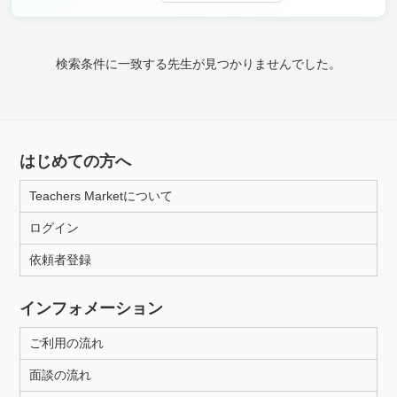
時給：¥1,000 ～ ¥10,000
検索条件に一致する先生が見つかりませんでした。
授業可能日
月曜日
火曜日
水曜日
木曜日
金曜日
はじめての方へ
土曜日
日曜日
Teachers Marketについて
所属大学
ログイン
依頼者登録
距離：15km以内
インフォメーション
ご利用の流れ
年齢：18-101歳
面談の流れ