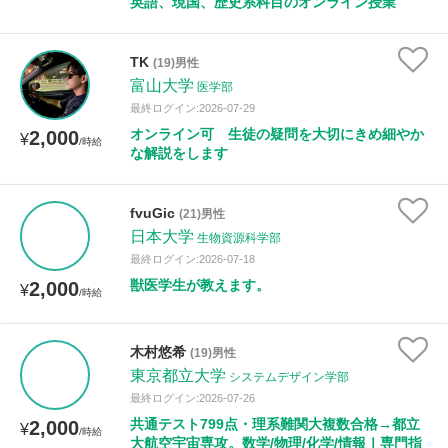
英語、現国、歴史系科目のオンライン授業
TK
(19)男性
富山大学
医学部
最終ログイン:2026-07-29
オンライン可 生徒の疑問を大切にきめ細やか
2,000
¥
/時給
な解説をします
fvuGic
(21)男性
日本大学
生物資源科学部
最終ログイン:2026-07-18
獣医学生が教えます。
2,000
¥
/時給
木村悠希
(19)男性
東京都立大学
システムデザイン学部
最終ログイン:2026-07-26
共通テスト799点・理系難関大複数合格→都立
2,000
¥
/時給
大航空宇宙専攻。数学/物理/化学/情報Ⅰ専門指