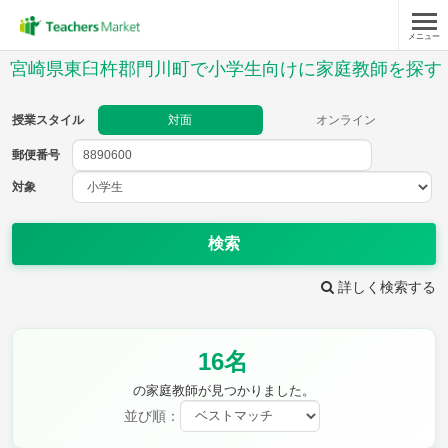
メニュー
授業スタイル
宮崎県東臼杵郡門川町で小学生向けに家庭教師を探す
対面
オンライン
授業スタイル
対面
オンライン
郵便番号
郵便
番号
対象
対象
検索
詳しく検索する
教科
16名
国語
社会
算数
理科
英語
音楽
の家庭教師が見つかりました。
家庭科
保健・体育
並び順：
図画工作
書写