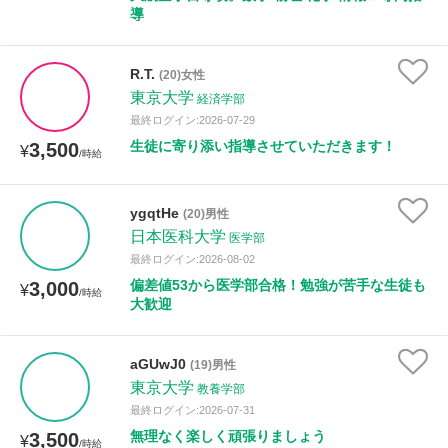
導
R.T.
(20)女性
東京大学
経済学部
最終ログイン:2026-07-29
生徒に寄り添い指導させていただきます！
3,500
¥
/時給
ygqtHe
(20)男性
日本医科大学
医学部
最終ログイン:2026-08-02
偏差値53から医学部合格！勉強が苦手な生徒も
3,000
¥
/時給
大歓迎
aGUwJ0
(19)男性
東京大学
教養学部
最終ログイン:2026-07-31
無理なく楽しく頑張りましょう
3,500
¥
/時給