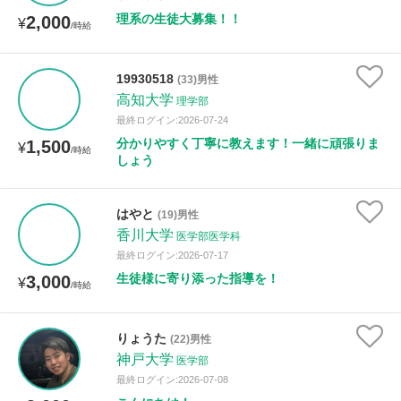
理系の生徒大募集！！
2,000
¥
/時給
性別
19930518
(33)男性
高知大学
理学部
最終ログイン:2026-07-24
分かりやすく丁寧に教えます！一緒に頑張りま
1,500
¥
/時給
しょう
はやと
(19)男性
香川大学
医学部医学科
最終ログイン:2026-07-17
生徒様に寄り添った指導を！
3,000
¥
/時給
りょうた
(22)男性
神戸大学
医学部
最終ログイン:2026-07-08