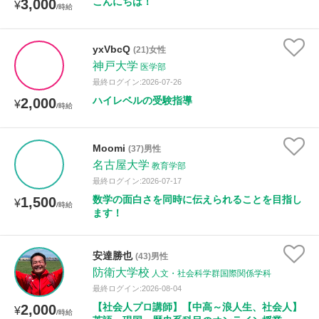
こんにちは！
3,000
¥
/時給
yxVbcQ
(21)女性
神戸大学
医学部
最終ログイン:2026-07-26
ハイレベルの受験指導
2,000
¥
/時給
Moomi
(37)男性
名古屋大学
教育学部
最終ログイン:2026-07-17
数学の面白さを同時に伝えられることを目指し
1,500
¥
/時給
ます！
安達勝也
(43)男性
防衛大学校
人文・社会科学群国際関係学科
最終ログイン:2026-08-04
【社会人プロ講師】【中高～浪人生、社会人】
2,000
¥
/時給