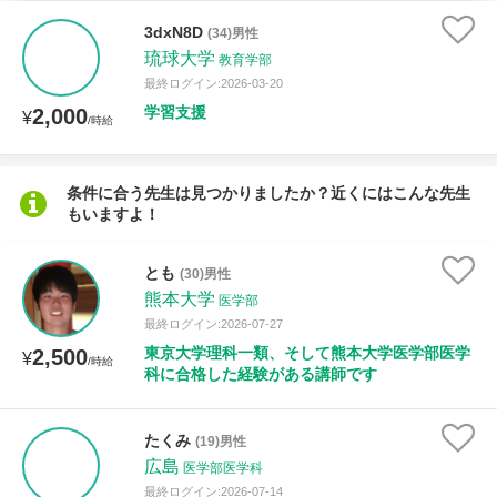
時給：¥1,000 ～ ¥10,000
3dxN8D
(34)男性
琉球大学
教育学部
最終ログイン:2026-03-20
学習支援
2,000
授業可能日
¥
/時給
月曜日
火曜日
水曜日
木曜日
金曜日
条件に合う先生は見つかりましたか？近くにはこんな先生
もいますよ！
土曜日
日曜日
所属大学
とも
(30)男性
熊本大学
医学部
最終ログイン:2026-07-27
東京大学理科一類、そして熊本大学医学部医学
2,500
¥
/時給
距離：15km以内
科に合格した経験がある講師です
たくみ
(19)男性
広島
年齢：18-101歳
医学部医学科
最終ログイン:2026-07-14