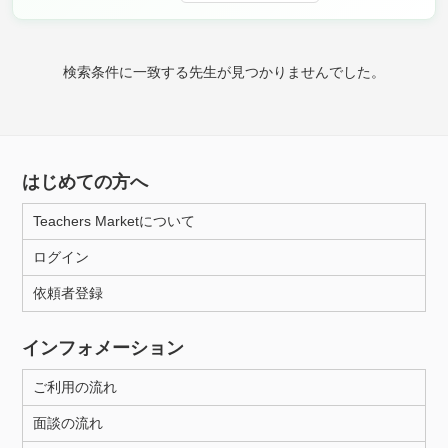
時給：¥1,000 ～ ¥10,000
検索条件に一致する先生が見つかりませんでした。
授業可能日
月曜日
火曜日
水曜日
木曜日
金曜日
はじめての方へ
土曜日
日曜日
Teachers Marketについて
所属大学
ログイン
依頼者登録
距離：15km以内
インフォメーション
ご利用の流れ
年齢：18-101歳
面談の流れ