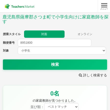
メニュー
授業スタイル
鹿児島県薩摩郡さつま町で小学生向けに家庭教師を探
す
対面
オンライン
授業スタイル
対面
オンライン
郵便番号
郵便
番号
対象
対象
検索
詳しく検索する
教科
国語
社会
算数
0名
理科
英語
音楽
の家庭教師が見つかりました。
家庭科
保健・体育
図画工作
書写
並び順：