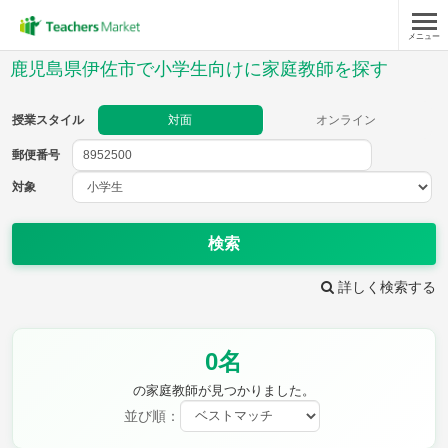
メニュー
授業スタイル
鹿児島県伊佐市で小学生向けに家庭教師を探す
対面
オンライン
授業スタイル
対面
オンライン
郵便番号
郵便
番号
対象
対象
検索
詳しく検索する
教科
0名
国語
社会
算数
理科
英語
音楽
の家庭教師が見つかりました。
家庭科
保健・体育
並び順：
図画工作
書写