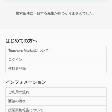
時給：¥1,000 ～ ¥10,000
検索条件に一致する先生が見つかりませんでした。
授業可能日
月曜日
火曜日
水曜日
木曜日
金曜日
はじめての方へ
土曜日
日曜日
Teachers Marketについて
ログイン
所属大学
依頼者登録
インフォメーション
距離：15km以内
ご利用の流れ
面談の流れ
年齢：18-101歳
授業実施報告について