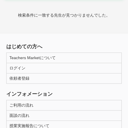
時給：¥1,000 ～ ¥10,000
検索条件に一致する先生が見つかりませんでした。
授業可能日
月曜日
火曜日
水曜日
木曜日
金曜日
はじめての方へ
土曜日
日曜日
Teachers Marketについて
ログイン
所属大学
依頼者登録
インフォメーション
距離：15km以内
ご利用の流れ
面談の流れ
年齢：18-101歳
授業実施報告について