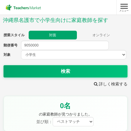
メニュー
授業スタイル
沖縄県名護市で小学生向けに家庭教師を探す
対面
オンライン
授業スタイル
対面
オンライン
郵便番号
郵便
番号
対象
対象
検索
詳しく検索する
教科
0名
国語
社会
算数
理科
英語
音楽
の家庭教師が見つかりました。
家庭科
保健・体育
並び順：
図画工作
書写