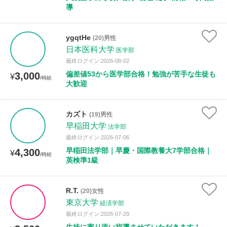
導
ygqtHe
(20)男性
日本医科大学
医学部
最終ログイン:2026-08-02
偏差値53から医学部合格！勉強が苦手な生徒も
3,000
¥
/時給
大歓迎
カズト
(19)男性
早稲田大学
法学部
最終ログイン:2026-07-06
早稲田法学部｜早慶・国際教養大7学部合格｜
4,300
¥
/時給
英検準1級
R.T.
(20)女性
東京大学
経済学部
最終ログイン:2026-07-29