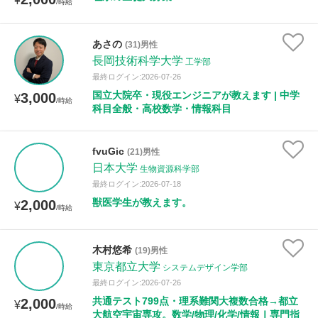
¥
/時給
あさの
(31)男性
長岡技術科学大学
工学部
最終ログイン:2026-07-26
国立大院卒・現役エンジニアが教えます | 中学
3,000
¥
/時給
科目全般・高校数学・情報科目
fvuGic
(21)男性
日本大学
生物資源科学部
最終ログイン:2026-07-18
獣医学生が教えます。
2,000
¥
/時給
木村悠希
(19)男性
東京都立大学
システムデザイン学部
最終ログイン:2026-07-26
共通テスト799点・理系難関大複数合格→都立
2,000
¥
/時給
大航空宇宙専攻。数学/物理/化学/情報Ⅰ専門指