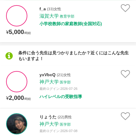
時給：¥1,000 ～ ¥10,000
f_a
(33)女性
滋賀大学
教育学部
小学校教師の家庭教師(全国対応)
5,000
授業可能日
¥
/時給
月曜日
火曜日
水曜日
木曜日
金曜日
条件に合う先生は見つかりましたか？近くにはこんな先生
もいますよ！
土曜日
日曜日
所属大学
yxVbcQ
(21)女性
神戸大学
医学部
最終ログイン:2026-07-26
ハイレベルの受験指導
2,000
¥
/時給
距離：15km以内
りょうた
(22)男性
神戸大学
医学部
年齢：18-101歳
最終ログイン:2026-07-08