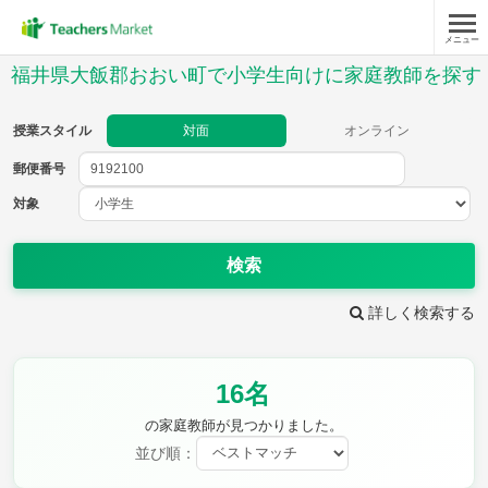
メニュー
授業スタイル
福井県大飯郡おおい町で小学生向けに家庭教師を探す
対面
オンライン
授業スタイル
対面
オンライン
郵便番号
郵便
番号
対象
対象
検索
詳しく検索する
教科
16名
国語
社会
算数
理科
英語
音楽
の家庭教師が見つかりました。
家庭科
保健・体育
並び順：
図画工作
書写