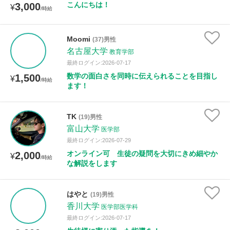
こんにちは！
3,000
¥
/時給
性別
Moomi
(37)男性
名古屋大学
教育学部
最終ログイン:2026-07-17
数学の面白さを同時に伝えられることを目指し
1,500
¥
/時給
ます！
TK
(19)男性
富山大学
医学部
最終ログイン:2026-07-29
オンライン可 生徒の疑問を大切にきめ細やか
2,000
¥
/時給
な解説をします
はやと
(19)男性
香川大学
医学部医学科
最終ログイン:2026-07-17