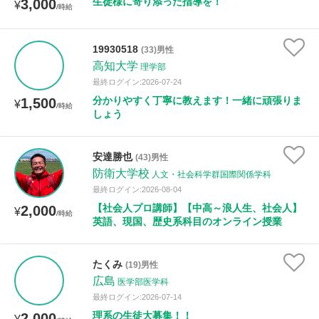
生徒様に寄り添った指導を！
3,000
¥
/時給
19930518
(33)男性
高知大学
理学部
最終ログイン:2026-07-24
分かりやすく丁寧に教えます！一緒に頑張りま
1,500
¥
/時給
しょう
安達勝也
(43)男性
防衛大学校
人文・社会科学群国際関係学科
最終ログイン:2026-08-04
【社会人プロ講師】【中高～浪人生、社会人】
2,000
¥
/時給
英語、現国、歴史系科目のオンライン授業
たくみ
(19)男性
広島
医学部医学科
最終ログイン:2026-07-14
理系の生徒大募集！！
2,000