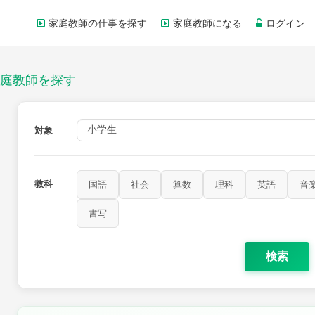
家庭教師の仕事を探す
家庭教師になる
ログイン
庭教師を探す
対象
教科
国語
社会
算数
理科
英語
音
書写
検索
家庭科
保健・体育
図画工作
書写