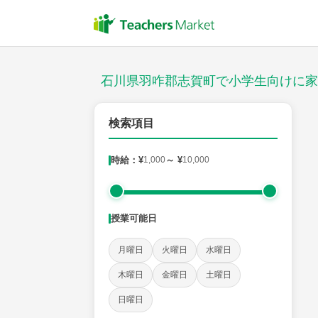
授業スタイル
対面
石川県羽咋郡志賀町で小学生向けに家
郵便番号
検索項目
時給：¥
1,000
～ ¥
10,000
対象
授業可能日
教科
月曜日
火曜日
水曜日
国語
社会
算数
理科
英語
音楽
木曜日
金曜日
土曜日
日曜日
時給：¥1,000 ～ ¥10,000