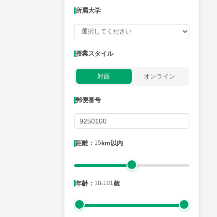
所属大学
授業可能日
授業スタイル
月曜日
火曜日
水曜日
木曜日
金曜日
対面
オンライン
所属大学
郵便番号
距離：15km以内
距離：
15
km以内
年齢：18-101歳
年齢：
18
-
101
歳
性別