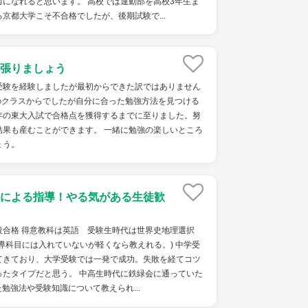
になれると思います。 高校では運動部を高校3年生ま
京都大学こそ不合格でしたが、後期試験で...
張りましょう
受験を経験しましたが最初からできた訳ではありません
のクラスからでしたが自分に合った勉強方法を見つける
年の東大入試で合格点を獲得するまでに至りました。努
結果も産むことができます。 一緒に勉強の楽しいところ
ょう。
による指導！やる気がある生徒歓
役合格 得意教科は英語 受験生時代は世界史地理選択
導科目には入れていないが軽くなら教えれる。) 中学受
てきており、大学受験では一発で成功。失敗を経てコツ
ったタイプだと思う。 中高生時代に鉄緑会に通っていた
勉強法や受験知識について教えられ...