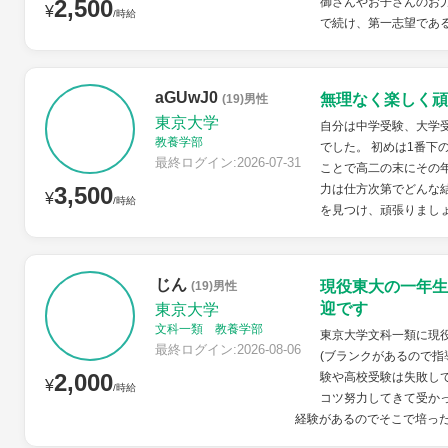
2,500
御さんやお子さんのお力
¥
/時給
で続け、第一志望である
aGUwJ0
無理なく楽しく頑
(19)男性
東京大学
自分は中学受験、大学
教養学部
でした。 初めは1番下
最終ログイン:2026-07-31
ことで高二の末にその
3,500
力は仕方次第でどんな
¥
/時給
を見つけ、頑張りまし
じん
現役東大の一年生
(19)男性
迎です
東京大学
文科一類 教養学部
東京大学文科一類に現
最終ログイン:2026-08-06
(ブランクがあるので指
2,000
験や高校受験は失敗し
¥
/時給
コツ努力してきて受か
経験があるのでそこで培った