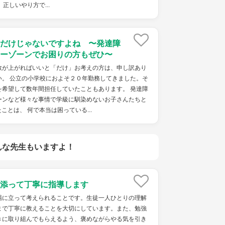
正しいやり方で...
だけじゃないですよね 〜発達障
ーゾーンでお困りの方もぜひ〜
数が上がればいいと「だけ」お考えの方は、申し訳あり
い。 公立の小学校におよそ２０年勤務してきました。そ
を希望して数年間担任していたこともあります。 発達障
ーンなど様々な事情で学級に馴染めないお子さんたちと
とは、 何で本当は困っている...
んな先生もいますよ！
添って丁寧に指導します
場に立って考えられることです。生徒一人ひとりの理解
まで丁寧に教えることを大切にしています。また、勉強
きに取り組んでもらえるよう、褒めながらやる気を引き