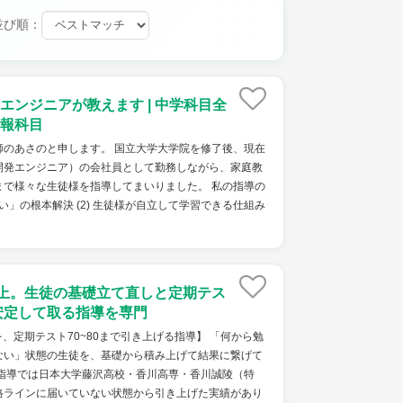
並び順：
エンジニアが教えます | 中学科目全
報科目
師のあさのと申します。 国立大学大学院を修了後、現在
開発エンジニア）の会社員として勤務しながら、家庭教
まで様々な生徒様を指導してまいりました。 私の指導の
ない」の根本解決 (2) 生徒様が自立して学習できる仕組み
以上。生徒の基礎立て直しと定期テス
を安定して取る指導を専門
を、定期テスト70~80まで引き上げる指導】 「何から勉
ない」状態の生徒を、基礎から積み上げて結果に繋げて
の指導では日本大学藤沢高校・香川高専・香川誠陵（特
格ラインに届いていない状態から引き上げた実績があり