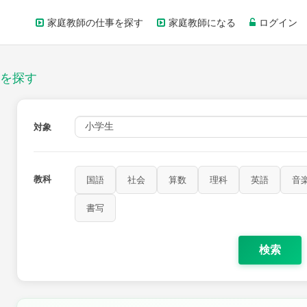
家庭教師の仕事を探す
家庭教師になる
ログイン
を探す
対象
教科
国語
社会
算数
理科
英語
音
書写
検索
家庭科
保健・体育
図画工作
書写