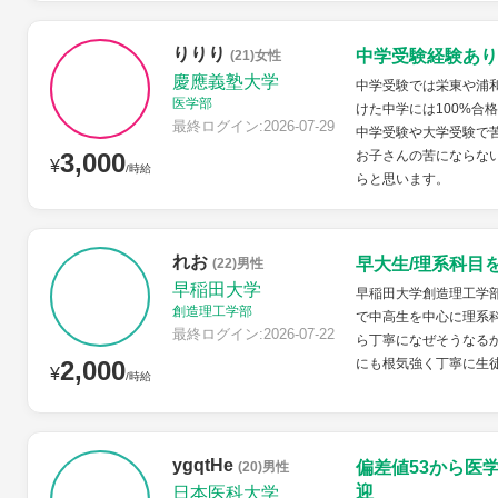
りりり
中学受験経験あり
(21)女性
慶應義塾大学
中学受験では栄東や浦
医学部
けた中学には100%合
最終ログイン:2026-07-29
中学受験や大学受験で
3,000
お子さんの苦にならな
¥
/時給
らと思います。
れお
早大生/理系科目
(22)男性
早稲田大学
早稲田大学創造理工学
創造理工学部
で中高生を中心に理系
最終ログイン:2026-07-22
ら丁寧になぜそうなる
2,000
にも根気強く丁寧に生
¥
/時給
ygqtHe
偏差値53から医
(20)男性
迎
日本医科大学