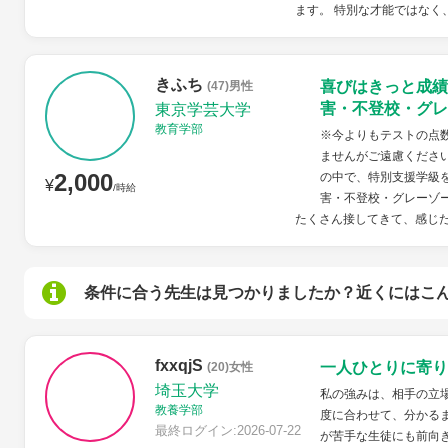
ます。 特別な才能ではなく、
きふち
喜びはきっと成績
(47)男性
害・不登校・グレ
東京学芸大学
教育学部
※今よりもテストの点
ませんがご遠慮くださ
2,000
の中で、特別支援学級
¥
/時給
害・不登校・グレーゾ
たくさん接してきて、感じたこ
条件に合う先生は見つかりましたか？近くにはこ
fxxqjS
一人ひとりに寄り
(20)女性
埼玉大学
私の強みは、相手の立
教養学部
度に合わせて、分かる
最終ログイン:2026-07-22
が苦手な生徒にも前向