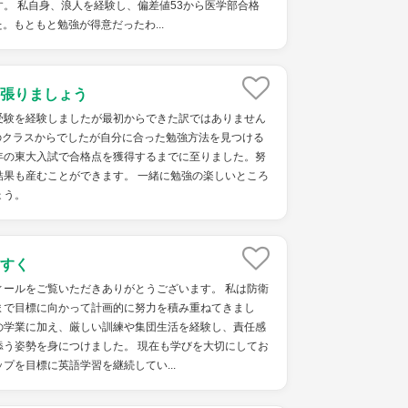
。 私自身、浪人を経験し、偏差値53から医学部合格
。もともと勉強が得意だったわ...
張りましょう
受験を経験しましたが最初からできた訳ではありません
のクラスからでしたが自分に合った勉強方法を見つける
年の東大入試で合格点を獲得するまでに至りました。努
結果も産むことができます。 一緒に勉強の楽しいところ
ょう。
すく
ィールをご覧いただきありがとうございます。 私は防衛
まで目標に向かって計画的に努力を積み重ねてきまし
の学業に加え、厳しい訓練や集団生活を経験し、責任感
添う姿勢を身につけました。 現在も学びを大切にしてお
ップを目標に英語学習を継続してい...