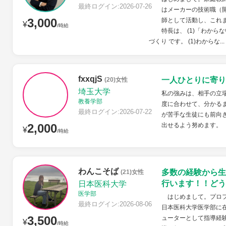
最終ログイン:2026-07-26
はメーカーの技術職（
3,000
師として活動し、これ
¥
/時給
特長は、 (1)「わから
づくり です。 (1)わからな...
fxxqjS
一人ひとりに寄り
(20)女性
埼玉大学
私の強みは、相手の立
教養学部
度に合わせて、分かる
最終ログイン:2026-07-22
が苦手な生徒にも前向
2,000
出せるよう努めます。
¥
/時給
わんこそば
多数の経験から生
(21)女性
行います！！どう
日本医科大学
医学部
はじめまして。プロフ
最終ログイン:2026-08-06
日本医科大学医学部に
3,500
ューターとして指導経
¥
/時給