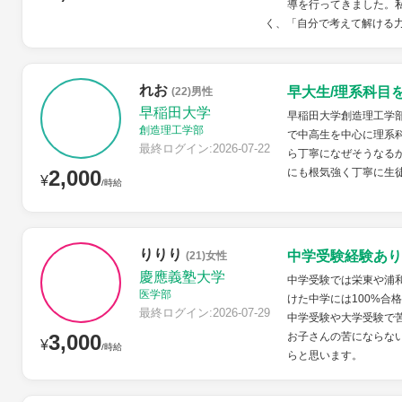
導を行ってきました。
く、「自分で考えて解ける力
れお
早大生/理系科目
(22)男性
早稲田大学
早稲田大学創造理工学
創造理工学部
で中高生を中心に理系
最終ログイン:2026-07-22
ら丁寧になぜそうなる
2,000
にも根気強く丁寧に生
¥
/時給
りりり
中学受験経験あり
(21)女性
慶應義塾大学
中学受験では栄東や浦
医学部
けた中学には100%合
最終ログイン:2026-07-29
中学受験や大学受験で
3,000
お子さんの苦にならな
¥
/時給
らと思います。