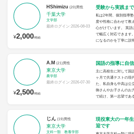
HShimizu
受験から実践まで
(20)男性
千葉大学
私は2年間、個別指導
文学部
度や性格に合わせて教
最終ログイン:2026-08-03
心がけています。 英語
2,000
で幅広く対応できます
¥
/時給
になるのかを丁寧に説明
A.M
国語の指導に自信
(21)男性
東京大学
主に高校生に対して国語
農学部
ヶ月で共通テストの現代
最終ログイン:2026-07-30
た、私自身も中高は公
2,500
御さんやお子さんのお力
¥
/時給
で続け、第一志望である
じん
現役東大の一年生
(19)男性
迎です
東京大学
文科一類 教養学部
東京大学文科一類に現