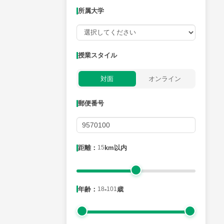
所属大学
授業可能日
授業スタイル
月曜日
火曜日
水曜日
木曜日
金曜日
対面
オンライン
所属大学
郵便番号
距離：15km以内
距離：
15
km以内
年齢：18-101歳
年齢：
18
-
101
歳
性別