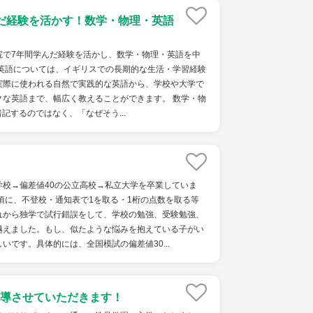
だ経験を活かす！数学・物理・英語
院で7年間学んだ経験を活かし、数学・物理・英語を中
 英語については、イギリスでの長期的な生活・学習経験
実際に使われる自然で実践的な英語から、学校や大学で
クな英語まで、幅広く教えることができます。 数学・物
記するのではなく、「なぜそう...
学校→偏差値40の公立高校→私立大学を卒業していま
頃に、不登校・通知表で1を取る・1桁の点数を取る等
れから独学で試行錯誤をして、学校の勉強、受験勉強、
越えました。もし、似たような悩みを抱えている子がい
いです。具体的には、全国模試の偏差値30...
導させていただきます！