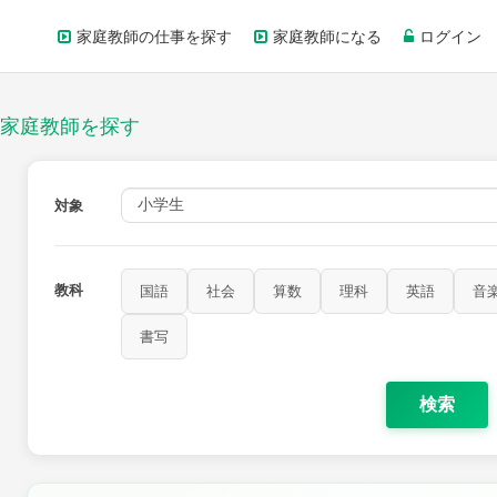
家庭教師の仕事を探す
家庭教師になる
ログイン
家庭教師を探す
対象
教科
国語
社会
算数
理科
英語
音
書写
検索
家庭科
保健・体育
図画工作
書写