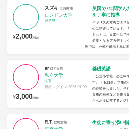
スズキ
英国で7年間学ん
(18)男性
を丁寧に指導
ロンドン大学
理学部
イギリスの立教英国学
心に指導しています。
2,000
をもとに、日常生活で
¥
/時給
必要となるアカデミッ
理では、公式や解法を単に暗
ar
基礎英語
(37)女性
私立大学
・公立小学校→公立中
文系
す。 ・私自身、学生の
最終ログイン:2026-07-09
の経験をしました。そ
3,000
資格の勉強などを乗り
¥
/時給
たらお役に立てると嬉し
R.T.
生徒に寄り添い指
(20)女性