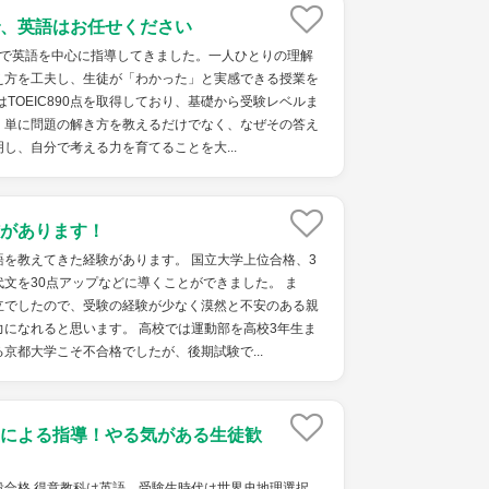
、英語はお任せください
塾で英語を中心に指導してきました。一人ひとりの理解
え方を工夫し、生徒が「わかった」と実感できる授業を
はTOEIC890点を取得しており、基礎から受験レベルま
。単に問題の解き方を教えるだけでなく、なぜその答え
し、自分で考える力を育てることを大...
があります！
を教えてきた経験があります。 国立大学上位合格、3
文を30点アップなどに導くことができました。 ま
立でしたので、受験の経験が少なく漠然と不安のある親
になれると思います。 高校では運動部を高校3年生ま
京都大学こそ不合格でしたが、後期試験で...
による指導！やる気がある生徒歓
役合格 得意教科は英語 受験生時代は世界史地理選択