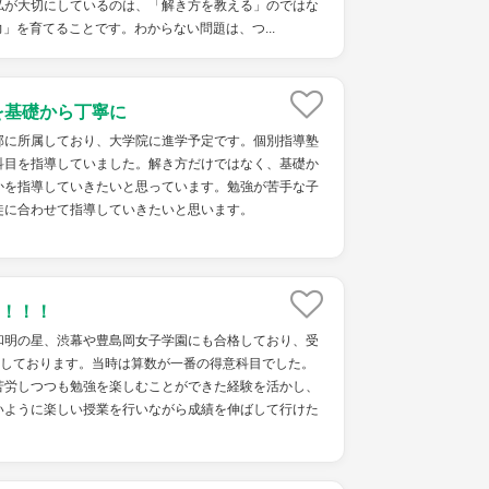
私が大切にしているのは、「解き方を教える」のではな
」を育てることです。わからない問題は、つ...
を基礎から丁寧に
部に所属しており、大学院に進学予定です。個別指導塾
科目を指導していました。解き方だけではなく、基礎か
かを指導していきたいと思っています。勉強が苦手な子
徒に合わせて指導していきたいと思います。
！！！
和明の星、渋幕や豊島岡女子学園にも合格しており、受
格しております。当時は算数が一番の得意科目でした。
苦労しつつも勉強を楽しむことができた経験を活かし、
いように楽しい授業を行いながら成績を伸ばして行けた