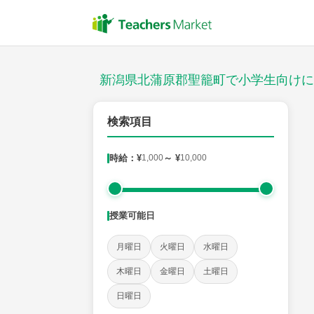
授業スタイル
対面
新潟県北蒲原郡聖籠町で小学生向けに
郵便番号
検索項目
時給：¥
1,000
～ ¥
10,000
対象
授業可能日
教科
月曜日
火曜日
水曜日
国語
社会
算数
理科
英語
音楽
木曜日
金曜日
土曜日
日曜日
時給：¥1,000 ～ ¥10,000