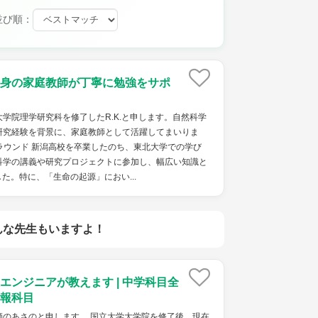
並び順：
身の家庭教師が丁寧に勉強をサポ
学院理学研究科を修了したR.K.と申します。自然科学
研究経験を背景に、家庭教師として活躍してまいりま
グラウンド 新潟高校を卒業したのち、東北大学での学び
科学の講義や研究プロジェクトに参加し、幅広い知識と
た。特に、「生命の起源」におい...
んな先生もいますよ！
エンジニアが教えます | 中学科目全
報科目
師のあさのと申します。 国立大学大学院を修了後、現在