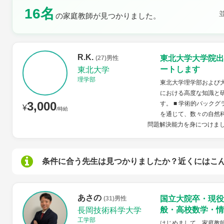
16名
の家庭教師が見つかりました。
土曜日
日曜日
R.K.
東北大学大学院出
(27)男性
ートします
東北大学
理学部
東北大学理学部および大
における高度な知識と
3,000
す。 ■ 学術的バック
¥
/時給
を通じて、数々の自然
問題解決能力を身につけまし
条件に合う先生は見つかりましたか？近くにはこ
あさの
国立大院卒・現役
(31)男性
般・高校数学・情
長岡技術科学大学
工学部
はじめまして。家庭教