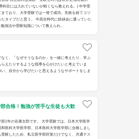
導科目には入れていないが軽くなら教えれる。) 中学受
てきており、大学受験では一発で成功。失敗を経てコツ
ったタイプだと思う。 中高生時代に鉄緑会に通っていた
勉強法や受験知識について教えられ...
でなく、「なぜそうなるのか」を一緒に考えたり、学ぶ
もらえたりするような指導を心がけたいと考えていま
添い、自分から学びたいと思えるようなサポートをしま
学部合格！勉強が苦手な生徒も大歓
部1年の谷康太郎です。 大学受験では、日本大学医学
昭和医科大学医学部、日本医科大学医学部に合格しまし
も受験したため、私立医学部対策だけでなく、共通テス