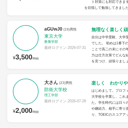
ト対策にも対応できます
を目指して勉強してきました
aGUwJ0
無理なく楽しく頑
(19)男性
東京大学
自分は中学受験、大学
教養学部
でした。 初めは1番下
最終ログイン:2026-07-31
ことで高二の末にその
3,500
力は仕方次第でどんな
¥
/時給
を見つけ、頑張りまし
大さん
楽しく わかりや
(23)男性
防衛大学校
はじめまして。プロフ
理工学部
大学校を卒業し、これ
最終ログイン:2026-07-28
た。学生時代には日々
2,000
や継続力、相手に寄り
¥
/時給
り、TOEICのスコアア