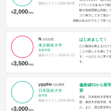
最終ログイン:2026-08-08
(ブランクがあるので指
2,000
験や高校受験は失敗し
¥
/時給
コツ努力してきて受か
経験があるのでそこで培った
N
はじめまして！
(20)女性
東京藝術大学
ただ勉強を教えるだけ
音楽学部
ことの楽しさを感じて
最終ログイン:2026-07-13
す。一人ひとりに寄り
3,500
す。
¥
/時給
ygqtHe
偏差値53から医
(20)男性
迎
日本医科大学
医学部
現在、日本医科大学医学
最終ログイン:2026-08-02
部、東邦大学医学部、
3,000
た。また、国立医学部
¥
/時給