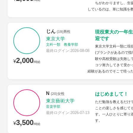
ちがわかりますし、生
しているのは、単に知識を教
じん
現役東大の一年生
(19)男性
迎です
東京大学
文科一類 教養学部
東京大学文科一類に現
最終ログイン:2026-08-08
(ブランクがあるので指
2,000
験や高校受験は失敗し
¥
/時給
コツ努力してきて受か
経験があるのでそこで培った
N
はじめまして！
(20)女性
東京藝術大学
ただ勉強を教えるだけ
音楽学部
ことの楽しさを感じて
最終ログイン:2026-07-13
す。一人ひとりに寄り
3,500
す。
¥
/時給