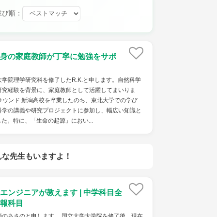
並び順：
身の家庭教師が丁寧に勉強をサポ
学院理学研究科を修了したR.K.と申します。自然科学
研究経験を背景に、家庭教師として活躍してまいりま
グラウンド 新潟高校を卒業したのち、東北大学での学び
科学の講義や研究プロジェクトに参加し、幅広い知識と
た。特に、「生命の起源」におい...
んな先生もいますよ！
エンジニアが教えます | 中学科目全
報科目
師のあさのと申します。 国立大学大学院を修了後、現在