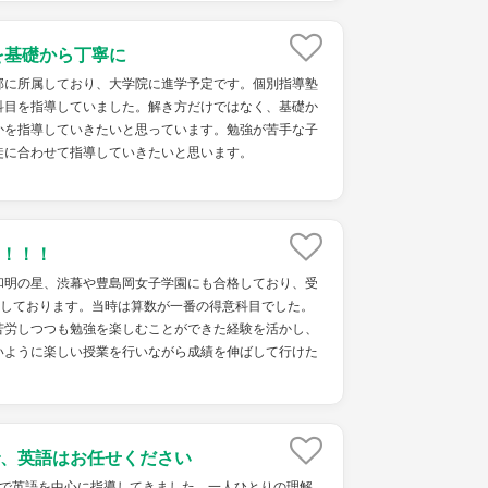
を基礎から丁寧に
部に所属しており、大学院に進学予定です。個別指導塾
科目を指導していました。解き方だけではなく、基礎か
かを指導していきたいと思っています。勉強が苦手な子
徒に合わせて指導していきたいと思います。
！！！
和明の星、渋幕や豊島岡女子学園にも合格しており、受
格しております。当時は算数が一番の得意科目でした。
苦労しつつも勉強を楽しむことができた経験を活かし、
いように楽しい授業を行いながら成績を伸ばして行けた
、英語はお任せください
塾で英語を中心に指導してきました。一人ひとりの理解