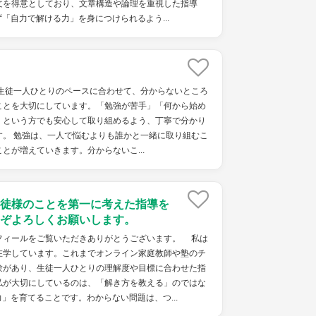
文を得意としており、文章構造や論理を重視した指導
「自力で解ける力」を身につけられるよう...
、生徒一人ひとりのペースに合わせて、分からないところ
ことを大切にしています。「勉強が苦手」「何から始め
」という方でも安心して取り組めるよう、丁寧で分かり
す。 勉強は、一人で悩むよりも誰かと一緒に取り組むこ
とが増えていきます。分からないこ...
徒様のことを第一に考えた指導を
ぞよろしくお願いします。
ィールをご覧いただきありがとうございます。 私は
在学しています。これまでオンライン家庭教師や塾のチ
験があり、生徒一人ひとりの理解度や目標に合わせた指
私が大切にしているのは、「解き方を教える」のではな
」を育てることです。わからない問題は、つ...