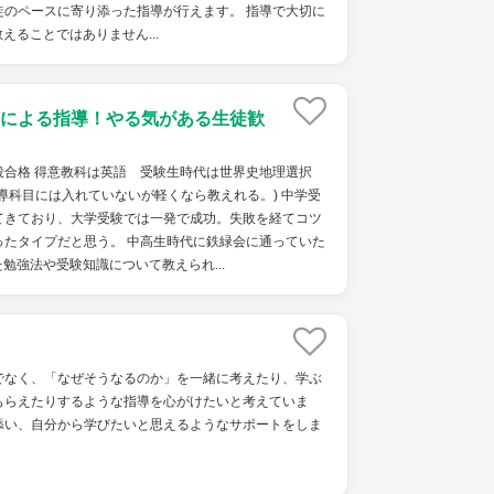
徒のペースに寄り添った指導が行えます。 指導で大切に
えることではありません...
による指導！やる気がある生徒歓
役合格 得意教科は英語 受験生時代は世界史地理選択
導科目には入れていないが軽くなら教えれる。) 中学受
てきており、大学受験では一発で成功。失敗を経てコツ
ったタイプだと思う。 中高生時代に鉄緑会に通っていた
勉強法や受験知識について教えられ...
でなく、「なぜそうなるのか」を一緒に考えたり、学ぶ
もらえたりするような指導を心がけたいと考えていま
添い、自分から学びたいと思えるようなサポートをしま