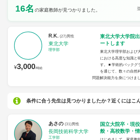
16名
の家庭教師が見つかりました。
土曜日
日曜日
R.K.
東北大学大学院出
(27)男性
ートします
東北大学
理学部
東北大学理学部および大
における高度な知識と
3,000
す。 ■ 学術的バック
¥
/時給
を通じて、数々の自然
問題解決能力を身につけまし
条件に合う先生は見つかりましたか？近くにはこ
あさの
国立大院卒・現役
(31)男性
般・高校数学・情
長岡技術科学大学
工学部
はじめまして。家庭教