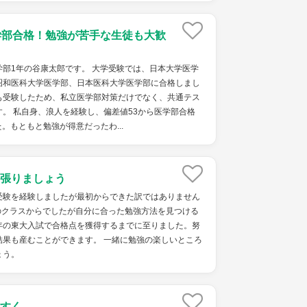
学部合格！勉強が苦手な生徒も大歓
部1年の谷康太郎です。 大学受験では、日本大学医学
昭和医科大学医学部、日本医科大学医学部に合格しまし
も受験したため、私立医学部対策だけでなく、共通テス
。 私自身、浪人を経験し、偏差値53から医学部合格
。もともと勉強が得意だったわ...
張りましょう
受験を経験しましたが最初からできた訳ではありません
のクラスからでしたが自分に合った勉強方法を見つける
年の東大入試で合格点を獲得するまでに至りました。努
結果も産むことができます。 一緒に勉強の楽しいところ
ょう。
すく