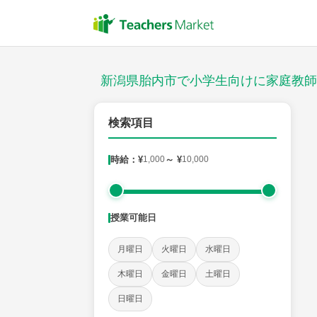
授業スタイル
対面
新潟県胎内市で小学生向けに家庭教師
郵便番号
検索項目
時給：¥
1,000
～ ¥
10,000
対象
授業可能日
教科
月曜日
火曜日
水曜日
国語
社会
算数
理科
英語
音楽
木曜日
金曜日
土曜日
日曜日
時給：¥1,000 ～ ¥10,000