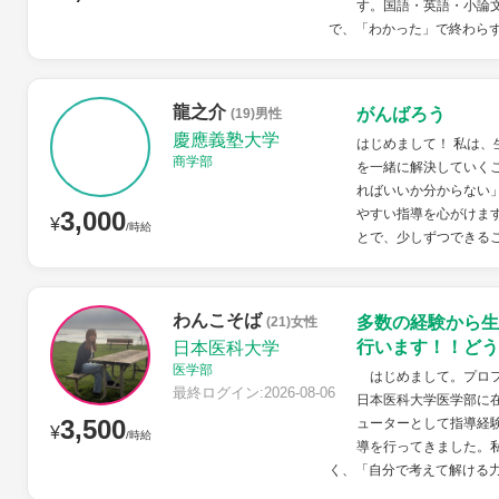
す。国語・英語・小論
で、「わかった」で終わらず
龍之介
がんばろう
(19)男性
慶應義塾大学
はじめまして！ 私は
商学部
を一緒に解決していく
ればいいか分からない
3,000
やすい指導を心がけま
¥
/時給
とで、少しずつできるこ
わんこそば
多数の経験から生
(21)女性
行います！！どう
日本医科大学
医学部
はじめまして。プロフ
最終ログイン:2026-08-06
日本医科大学医学部に
3,500
ューターとして指導経
¥
/時給
導を行ってきました。
く、「自分で考えて解ける力