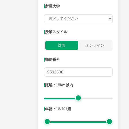
所属大学
授業可能日
授業スタイル
月曜日
火曜日
水曜日
木曜日
金曜日
対面
オンライン
所属大学
郵便番号
距離：15km以内
距離：
15
km以内
年齢：18-101歳
年齢：
18
-
101
歳
性別