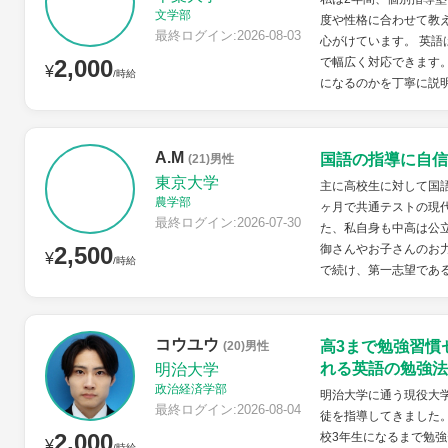
文学部
度や性格に合わせて教
最終ログイン:2026-08-03
心がけています。 英語
2,000
で幅広く対応できます
¥
/時給
になるのかを丁寧に説明
A.M
国語の指導に自信
(21)男性
東京大学
主に高校生に対して国語
農学部
ヶ月で共通テストの現代
最終ログイン:2026-07-30
た、私自身も中高は公
2,500
御さんやお子さんのお力
¥
/時給
で続け、第一志望である
コウユウ
高3まで勉強習慣
(20)男性
れる英語の勉強法
明治大学
政治経済学部
明治大学に通う現役大学
最終ログイン:2026-08-04
徒を指導してきました
2,000
校3年生になるまで勉強
¥
/時給