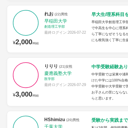
れお
早大生/理系科目
(22)男性
早稲田大学
早稲田大学創造理工学
創造理工学部
で中高生を中心に理系
最終ログイン:2026-07-22
ら丁寧になぜそうなる
2,000
にも根気強く丁寧に生
¥
/時給
りりり
中学受験経験あり
(21)女性
慶應義塾大学
中学受験では栄東や浦
医学部
けた中学には100%合
最終ログイン:2026-07-29
中学受験や大学受験で
3,000
お子さんの苦にならな
¥
/時給
らと思います。
HShimizu
受験から実践まで
(20)男性
千葉大学
私は2年間、個別指導