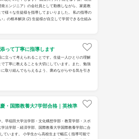
開発エンジニア）の会社員として勤務しながら、家庭教
まで様々な生徒様を指導してまいりました。 私の指導の
ない」の根本解決 (2) 生徒様が自立して学習できる仕組み
添って丁寧に指導します
場に立って考えられることです。生徒一人ひとりの理解
まで丁寧に教えることを大切にしています。また、勉強
きに取り組んでもらえるよう、褒めながらやる気を引き
慶・国際教養大7学部合格｜英検準
中。早稲田大学法学部・文化構想学部・教育学部・スポ
大学法学部・経済学部、国際教養大学国際教養学部に合
しています。 小学生から高校生まで幅広く指導可能で