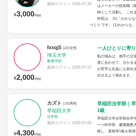
最終ログイン:2026-07-26
はメーカーの技術職（
3,000
師として活動し、これ
¥
/時給
特長は、 (1)「わから
づくり です。 (1)わからな...
fxxqjS
一人ひとりに寄り
(20)女性
埼玉大学
私の強みは、相手の立
教養学部
度に合わせて、分かる
最終ログイン:2026-07-22
が苦手な生徒にも前向
2,000
出せるよう努めます。
¥
/時給
カズト
早稲田法学部｜早
(19)男性
1級
早稲田大学
法学部
早稲田大学法学部在学
最終ログイン:2026-07-06
ーツ科学部、慶應義塾
4,300
格し、英検準1級を取得
¥
/時給