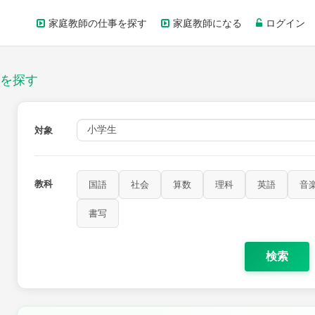
家庭教師の仕事を探す
家庭教師になる
ログイン
を探す
対象
教科
国語
社会
算数
理科
英語
音
書写
検索
家庭科
保健・体育
図画工作
書写