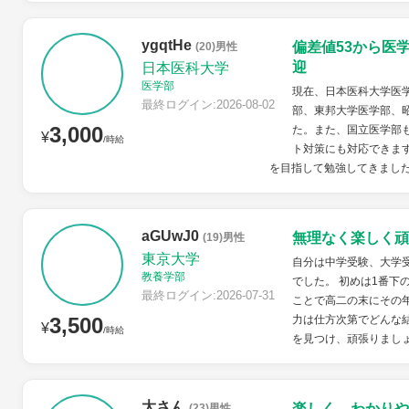
ygqtHe
偏差値53から医
(20)男性
迎
日本医科大学
医学部
現在、日本医科大学医学
最終ログイン:2026-08-02
部、東邦大学医学部、
3,000
た。また、国立医学部
¥
/時給
ト対策にも対応できます
を目指して勉強してきました
aGUwJ0
無理なく楽しく頑
(19)男性
東京大学
自分は中学受験、大学
教養学部
でした。 初めは1番下
最終ログイン:2026-07-31
ことで高二の末にその
3,500
力は仕方次第でどんな
¥
/時給
を見つけ、頑張りまし
大さん
楽しく わかりや
(23)男性