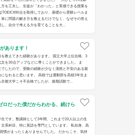
え方を工夫し、生徒が「わかった」と実感できる授業を
はTOEIC890点を取得しており、基礎から受験レベルま
。単に問題の解き方を教えるだけでなく、なぜその答え
し、自分で考える力を育てることを大...
があります！
を教えてきた経験があります。 国立大学上位合格、3
文を30点アップなどに導くことができました。 ま
立でしたので、受験の経験が少なく漠然と不安のある親
になれると思います。 高校では運動部を高校3年生ま
京都大学こそ不合格でしたが、後期試験で...
ゼロだった僕だからわかる、続けら
生です。塾講師として3年間、これまで20人以上の生
。文系科目、特に英語を専門としています。 私自身、高
習慣がまったくありませんでした。 だからこそ、気持