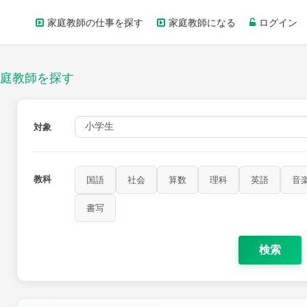
家庭教師の仕事を探す
家庭教師になる
ログイン
庭教師を探す
対象
教科
国語
社会
算数
理科
英語
音
書写
検索
家庭科
保健・体育
図画工作
書写