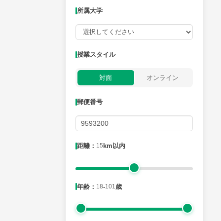
所属大学
授業可能日
授業スタイル
月曜日
火曜日
水曜日
木曜日
金曜日
対面
オンライン
所属大学
郵便番号
距離：15km以内
距離：
15
km以内
年齢：18-101歳
年齢：
18
-
101
歳
性別