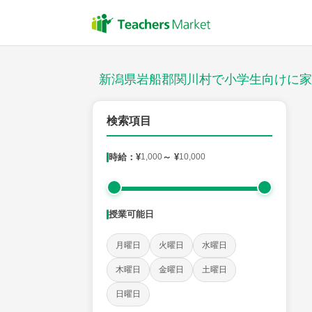
授業スタイル
対面
新潟県岩船郡関川村で小学生向けに家
郵便番号
検索項目
時給：¥
1,000
～ ¥
10,000
対象
授業可能日
教科
月曜日
火曜日
水曜日
国語
社会
算数
理科
英語
音楽
木曜日
金曜日
土曜日
日曜日
時給：¥1,000 ～ ¥10,000