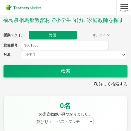
メニュー
授業スタイル
福島県相馬郡飯舘村で小学生向けに家庭教師を探す
対面
オンライン
授業スタイル
対面
オンライン
郵便番号
郵便
番号
対象
対象
検索
詳しく検索する
教科
0名
国語
社会
算数
理科
英語
音楽
の家庭教師が見つかりました。
家庭科
保健・体育
並び順：
図画工作
書写