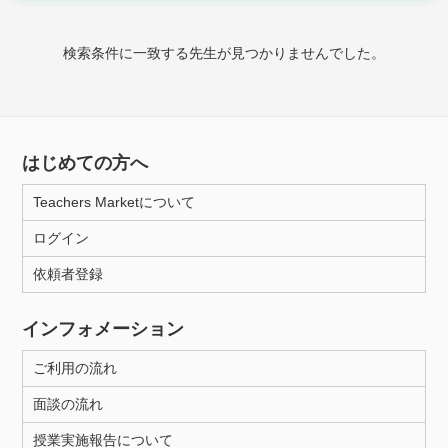
時給：¥1,000 ～ ¥10,000
検索条件に一致する先生が見つかりませんでした。
授業可能日
月曜日
火曜日
水曜日
木曜日
金曜日
はじめての方へ
土曜日
日曜日
Teachers Marketについて
ログイン
所属大学
依頼者登録
インフォメーション
距離：15km以内
ご利用の流れ
面談の流れ
年齢：18-101歳
授業実施報告について