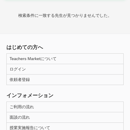
時給：¥1,000 ～ ¥10,000
検索条件に一致する先生が見つかりませんでした。
授業可能日
月曜日
火曜日
水曜日
木曜日
金曜日
はじめての方へ
土曜日
日曜日
Teachers Marketについて
ログイン
所属大学
依頼者登録
インフォメーション
距離：15km以内
ご利用の流れ
面談の流れ
年齢：18-101歳
授業実施報告について