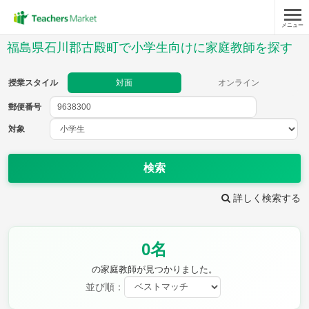
メニュー
授業スタイル
福島県石川郡古殿町で小学生向けに家庭教師を探す
対面
オンライン
授業スタイル
対面
オンライン
郵便番号
郵便
番号
対象
対象
検索
詳しく検索する
教科
0名
国語
社会
算数
理科
英語
音楽
の家庭教師が見つかりました。
家庭科
保健・体育
並び順：
図画工作
書写