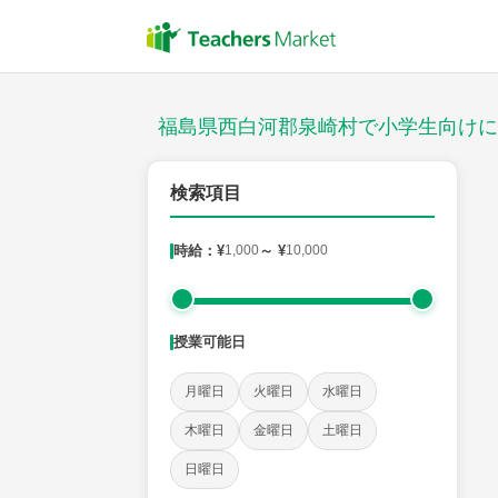
授業スタイル
対面
福島県西白河郡泉崎村で小学生向けに
郵便番号
検索項目
時給：¥
1,000
～ ¥
10,000
対象
授業可能日
教科
月曜日
火曜日
水曜日
国語
社会
算数
理科
英語
音楽
木曜日
金曜日
土曜日
日曜日
時給：¥1,000 ～ ¥10,000