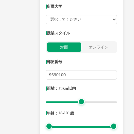
所属大学
授業可能日
授業スタイル
月曜日
火曜日
水曜日
木曜日
金曜日
対面
オンライン
所属大学
郵便番号
距離：15km以内
距離：
15
km以内
年齢：18-101歳
年齢：
18
-
101
歳
性別