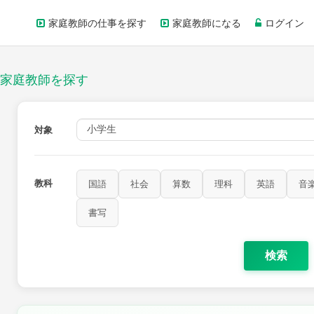
家庭教師の仕事を探す
家庭教師になる
ログイン
家庭教師を探す
対象
教科
国語
社会
算数
理科
英語
音
書写
検索
家庭科
保健・体育
図画工作
書写