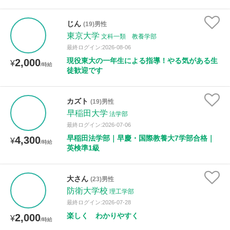
じん
(19)男性
東京大学
文科一類 教養学部
最終ログイン:2026-08-06
現役東大の一年生による指導！やる気がある生
2,000
¥
/時給
徒歓迎です
カズト
(19)男性
早稲田大学
法学部
最終ログイン:2026-07-06
早稲田法学部｜早慶・国際教養大7学部合格｜
4,300
¥
/時給
英検準1級
大さん
(23)男性
防衛大学校
理工学部
最終ログイン:2026-07-28
楽しく わかりやすく
2,000
¥
/時給