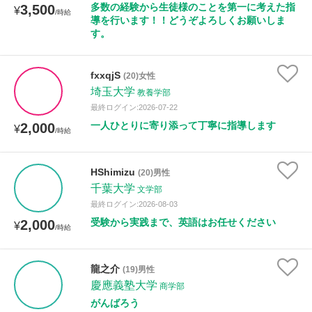
多数の経験から生徒様のことを第一に考えた指
3,500
¥
/時給
導を行います！！どうぞよろしくお願いしま
す。
fxxqjS
(20)女性
埼玉大学
教養学部
最終ログイン:2026-07-22
一人ひとりに寄り添って丁寧に指導します
2,000
¥
/時給
HShimizu
(20)男性
千葉大学
文学部
最終ログイン:2026-08-03
受験から実践まで、英語はお任せください
2,000
¥
/時給
龍之介
(19)男性
慶應義塾大学
商学部
がんばろう