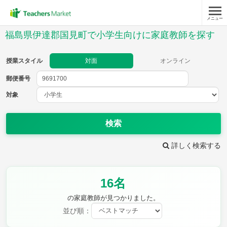
メニュー
授業スタイル
福島県伊達郡国見町で小学生向けに家庭教師を探す
対面
オンライン
授業スタイル
対面
オンライン
郵便番号
郵便
番号
対象
対象
検索
詳しく検索する
教科
16名
国語
社会
算数
理科
英語
音楽
の家庭教師が見つかりました。
家庭科
保健・体育
並び順：
図画工作
書写