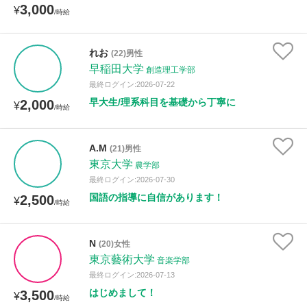
3,000
¥
/時給
れお
(22)男性
早稲田大学
創造理工学部
最終ログイン:2026-07-22
早大生/理系科目を基礎から丁寧に
2,000
¥
/時給
A.M
(21)男性
東京大学
農学部
最終ログイン:2026-07-30
国語の指導に自信があります！
2,500
¥
/時給
N
(20)女性
東京藝術大学
音楽学部
最終ログイン:2026-07-13
はじめまして！
3,500
¥
/時給