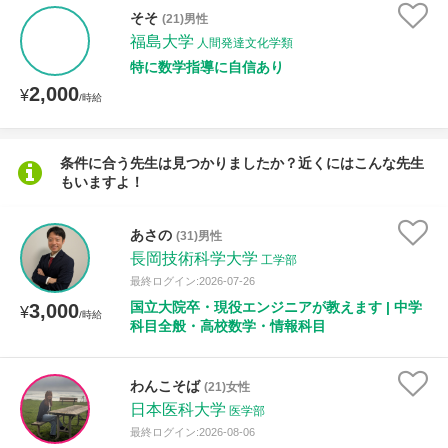
そそ
(21)男性
福島大学
人間発達文化学類
性別
特に数学指導に自信あり
2,000
¥
/時給
条件に合う先生は見つかりましたか？近くにはこんな先生
もいますよ！
あさの
(31)男性
長岡技術科学大学
工学部
最終ログイン:2026-07-26
国立大院卒・現役エンジニアが教えます | 中学
3,000
¥
/時給
科目全般・高校数学・情報科目
わんこそば
(21)女性
日本医科大学
医学部
最終ログイン:2026-08-06