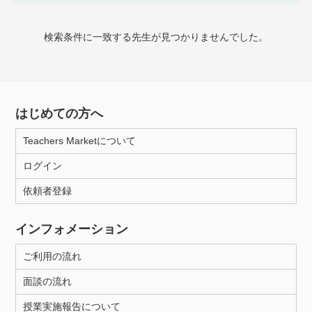
時給：¥1,000 ～ ¥10,000
検索条件に一致する先生が見つかりませんでした。
授業可能日
月曜日
火曜日
水曜日
木曜日
金曜日
はじめての方へ
土曜日
日曜日
Teachers Marketについて
ログイン
所属大学
依頼者登録
インフォメーション
距離：15km以内
ご利用の流れ
面談の流れ
年齢：18-101歳
授業実施報告について