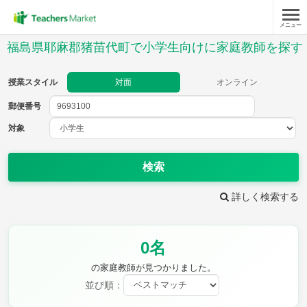
メニュー
授業スタイル
福島県耶麻郡猪苗代町で小学生向けに家庭教師を探す
対面
オンライン
授業スタイル
対面
オンライン
郵便番号
郵便
番号
対象
対象
検索
詳しく検索する
教科
0名
国語
社会
算数
理科
英語
音楽
の家庭教師が見つかりました。
家庭科
保健・体育
並び順：
図画工作
書写