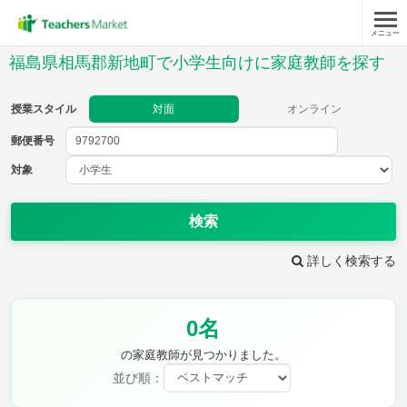
メニュー
授業スタイル
福島県相馬郡新地町で小学生向けに家庭教師を探す
対面
オンライン
授業スタイル
対面
オンライン
郵便番号
郵便
番号
対象
対象
検索
詳しく検索する
教科
0名
国語
社会
算数
理科
英語
音楽
の家庭教師が見つかりました。
家庭科
保健・体育
並び順：
図画工作
書写