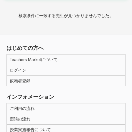
時給：¥1,000 ～ ¥10,000
検索条件に一致する先生が見つかりませんでした。
授業可能日
月曜日
火曜日
水曜日
木曜日
金曜日
はじめての方へ
土曜日
日曜日
Teachers Marketについて
ログイン
所属大学
依頼者登録
インフォメーション
距離：15km以内
ご利用の流れ
面談の流れ
年齢：18-101歳
授業実施報告について