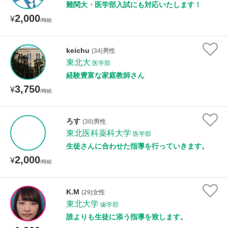
難関大・医学部入試にも対応いたします！
2,000
¥
/時給
keichu
(34)男性
東北大
医学部
経験豊富な家庭教師さん
3,750
¥
/時給
ろす
(30)男性
東北医科薬科大学
医学部
生徒さんに合わせた指導を行っていきます。
2,000
¥
/時給
K.M
(29)女性
東北大学
歯学部
誰よりも生徒に添う指導を致します。