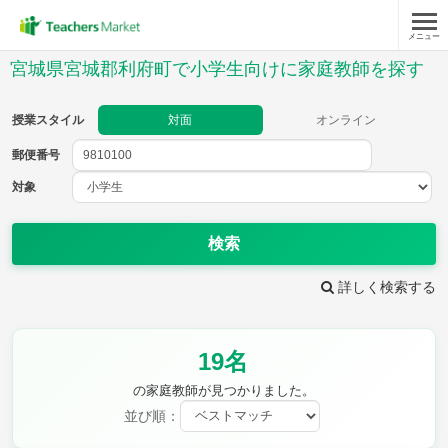
メニュー
授業スタイル
宮城県宮城郡利府町で小学生向けに家庭教師を探す
対面
オンライン
授業スタイル
対面
オンライン
郵便番号
郵便
番号
対象
対象
検索
詳しく検索する
教科
19名
国語
社会
算数
理科
英語
音楽
の家庭教師が見つかりました。
家庭科
保健・体育
並び順：
図画工作
書写