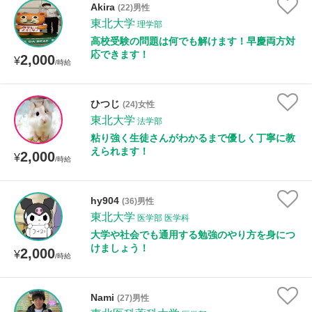
Akira
(22)男性
東北大学
理学部
高校受験の問題は何でも解けます！早慶両方対
応できます！
2,000
¥
/時給
ひつじ
(24)女性
東北大学
法学部
粘り強く生徒さんがわかるまで優しく丁寧に教
えられます！
2,000
¥
/時給
hy904
(36)男性
東北大学
医学部 医学科
大学や社会でも通用する勉強のやり方を身につ
けましょう！
2,000
¥
/時給
Nami
(27)男性