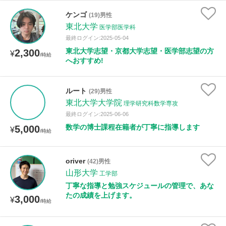
ケンゴ
(19)男性
東北大学
医学部医学科
性別
最終ログイン:2025-05-04
東北大学志望・京都大学志望・医学部志望の方
2,300
¥
/時給
へおすすめ!
ルート
(29)男性
東北大学大学院
理学研究科数学専攻
最終ログイン:2025-06-06
数学の博士課程在籍者が丁寧に指導します
5,000
¥
/時給
oriver
(42)男性
山形大学
工学部
丁寧な指導と勉強スケジュールの管理で、あな
たの成績を上げます。
3,000
¥
/時給