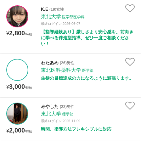
時給：¥1,000 ～ ¥10,000
K.E
(19)女性
東北大学
医学部医学科
最終ログイン:2026-06-07
【指導経験あり】厳しさより安心感を。前向き
2,800
授業可能日
¥
/時給
に学べる伴走型指導。ぜひ一度ご相談くださ
い！
月曜日
火曜日
水曜日
木曜日
金曜日
土曜日
日曜日
わたあめ
(26)男性
東北医科薬科大学
医学部
所属大学
生徒の目標達成の力になるように頑張ります。
3,000
¥
/時給
距離：15km以内
みやした
(22)男性
東北大学
理学部
最終ログイン:2025-11-09
時間、指導方法フレキシブルに対応
2,000
¥
/時給
年齢：18-101歳