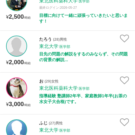
東北医科薬科大学
医学部
最終ログイン:2026-05-27
目標に向けて一緒に頑張っていきたいと思いま
2,500
¥
/時給
す！
たろう
(28)男性
東北大学
医学部
目先の問題の解説をするのみならず、その問題
の背景の解説...
2,000
¥
/時給
お
(29)女性
東北医科薬科大学
医学部
指導経験 塾講師2年半、家庭教師1年半(お茶の
水女子大合格)です。
3,000
¥
/時給
ふじ
(27)男性
東北大学
医学部