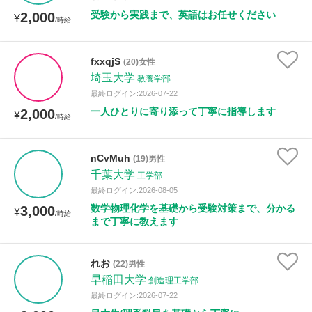
受験から実践まで、英語はお任せください
2,000
¥
/時給
fxxqjS
(20)女性
埼玉大学
教養学部
最終ログイン:2026-07-22
一人ひとりに寄り添って丁寧に指導します
2,000
¥
/時給
nCvMuh
(19)男性
千葉大学
工学部
最終ログイン:2026-08-05
数学物理化学を基礎から受験対策まで、分かる
3,000
¥
/時給
まで丁寧に教えます
れお
(22)男性
早稲田大学
創造理工学部
最終ログイン:2026-07-22