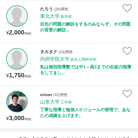
時給：¥1,000 ～ ¥10,000
たろう
(28)男性
東北大学
医学部
目先の問題の解説をするのみならず、その問題
の背景の解説...
2,000
授業可能日
¥
/時給
月曜日
火曜日
水曜日
木曜日
金曜日
タカタク
(34)男性
尚絅学院大学
土曜日
日曜日
総合人間科学部
私は個別指導塾では中1～高3までの生徒の指導
をしてまし...
1,750
¥
所属大学
/時給
oriver
(42)男性
山形大学
工学部
距離：15km以内
丁寧な指導と勉強スケジュールの管理で、あな
たの成績を上げます。
3,000
¥
/時給
年齢：18-101歳