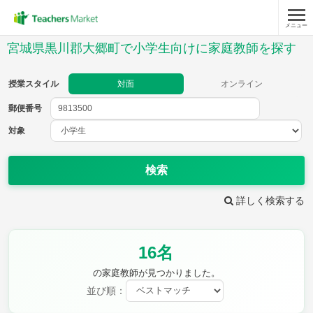
メニュー
授業スタイル
宮城県黒川郡大郷町で小学生向けに家庭教師を探す
対面
オンライン
授業スタイル
対面
オンライン
郵便番号
郵便
番号
対象
対象
検索
詳しく検索する
教科
16名
国語
社会
算数
理科
英語
音楽
の家庭教師が見つかりました。
家庭科
保健・体育
並び順：
図画工作
書写