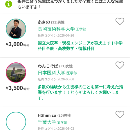
条件に合う先生は見つかりましたか？近くにはこんな先生
もいますよ！
性別
あさの
(31)男性
長岡技術科学大学
工学部
最終ログイン:2026-07-26
国立大院卒・現役エンジニアが教えます | 中学
3,000
¥
/時給
科目全般・高校数学・情報科目
わんこそば
(21)女性
日本医科大学
医学部
最終ログイン:2026-08-06
多数の経験から生徒様のことを第一に考えた指
3,500
¥
/時給
導を行います！！どうぞよろしくお願いしま
す。
HShimizu
(20)男性
千葉大学
文学部
最終ログイン:2026-08-03