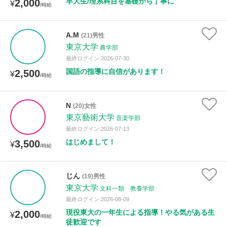
早大生/理系科目を基礎から丁寧に
2,000
¥
/時給
A.M
(21)男性
東京大学
農学部
最終ログイン:2026-07-30
国語の指導に自信があります！
2,500
¥
/時給
N
(20)女性
東京藝術大学
音楽学部
最終ログイン:2026-07-13
はじめまして！
3,500
¥
/時給
じん
(19)男性
東京大学
文科一類 教養学部
最終ログイン:2026-08-09
現役東大の一年生による指導！やる気がある生
2,000
¥
/時給
徒歓迎です