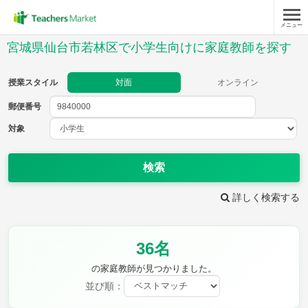
メニュー
授業スタイル
宮城県仙台市若林区で小学生向けに家庭教師を探す
対面
オンライン
授業スタイル
対面
オンライン
郵便番号
郵便
番号
対象
対象
検索
詳しく検索する
教科
36名
国語
社会
算数
理科
英語
音楽
の家庭教師が見つかりました。
家庭科
保健・体育
並び順：
図画工作
書写