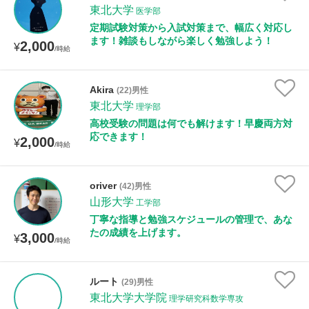
東北大学
医学部
定期試験対策から入試対策まで、幅広く対応し
ます！雑談もしながら楽しく勉強しよう！
2,000
¥
/時給
Akira
(22)男性
東北大学
理学部
高校受験の問題は何でも解けます！早慶両方対
応できます！
2,000
¥
/時給
oriver
(42)男性
山形大学
工学部
丁寧な指導と勉強スケジュールの管理で、あな
たの成績を上げます。
3,000
¥
/時給
ルート
(29)男性
東北大学大学院
理学研究科数学専攻