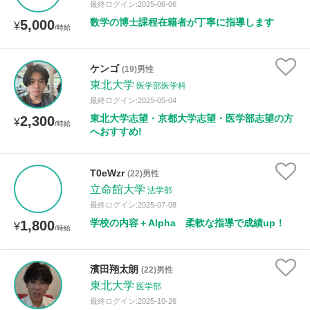
最終ログイン:2025-06-06
数学の博士課程在籍者が丁寧に指導します
5,000
¥
/時給
ケンゴ
(19)男性
東北大学
医学部医学科
最終ログイン:2025-05-04
東北大学志望・京都大学志望・医学部志望の方
2,300
¥
/時給
へおすすめ!
T0eWzr
(22)男性
立命館大学
法学部
最終ログイン:2025-07-08
学校の内容＋Alpha 柔軟な指導で成績up！
1,800
¥
/時給
濱田翔太朗
(22)男性
東北大学
医学部
最終ログイン:2025-10-26