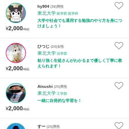
hy904
(36)男性
東北大学
医学部 医学科
大学や社会でも通用する勉強のやり方を身につ
けましょう！
2,000
¥
/時給
ひつじ
(24)女性
東北大学
法学部
粘り強く生徒さんがわかるまで優しく丁寧に教
えられます！
2,000
¥
/時給
Atsushi
(25)男性
東北大学
工学部
一緒に自発的な学習を！
2,000
¥
/時給
すー
(24)男性