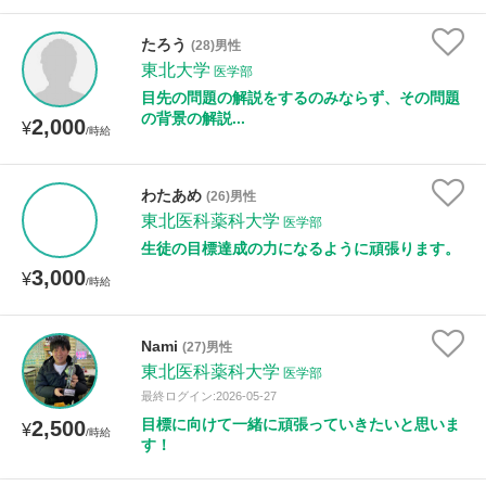
たろう
(28)男性
性別
東北大学
医学部
目先の問題の解説をするのみならず、その問題
の背景の解説...
2,000
¥
/時給
わたあめ
(26)男性
東北医科薬科大学
医学部
生徒の目標達成の力になるように頑張ります。
3,000
¥
/時給
Nami
(27)男性
東北医科薬科大学
医学部
最終ログイン:2026-05-27
目標に向けて一緒に頑張っていきたいと思いま
2,500
¥
/時給
す！