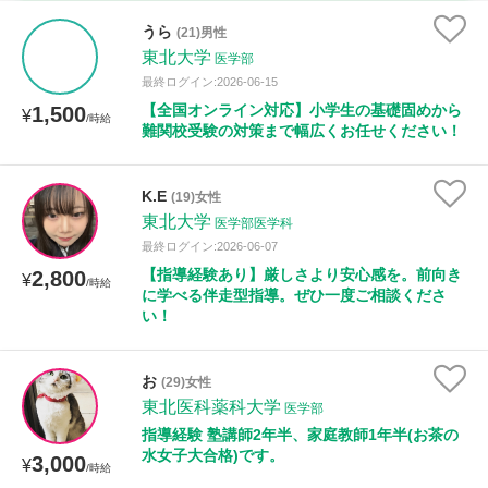
時給：¥1,000 ～ ¥10,000
うら
(21)男性
東北大学
医学部
最終ログイン:2026-06-15
【全国オンライン対応】小学生の基礎固めから
1,500
授業可能日
¥
/時給
難関校受験の対策まで幅広くお任せください！
月曜日
火曜日
水曜日
木曜日
金曜日
K.E
(19)女性
土曜日
日曜日
東北大学
医学部医学科
最終ログイン:2026-06-07
所属大学
【指導経験あり】厳しさより安心感を。前向き
2,800
¥
/時給
に学べる伴走型指導。ぜひ一度ご相談くださ
い！
距離：15km以内
お
(29)女性
東北医科薬科大学
医学部
指導経験 塾講師2年半、家庭教師1年半(お茶の
水女子大合格)です。
年齢：18-101歳
3,000
¥
/時給