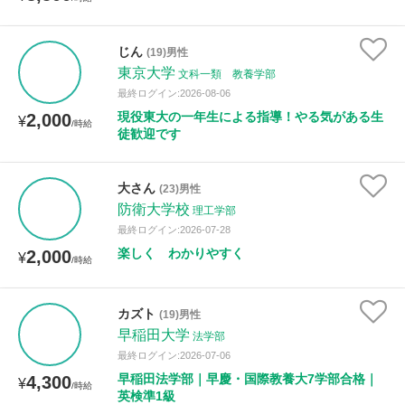
じん
(19)男性
東京大学
文科一類 教養学部
最終ログイン:2026-08-06
現役東大の一年生による指導！やる気がある生
2,000
¥
/時給
徒歓迎です
大さん
(23)男性
防衛大学校
理工学部
最終ログイン:2026-07-28
楽しく わかりやすく
2,000
¥
/時給
カズト
(19)男性
早稲田大学
法学部
最終ログイン:2026-07-06
早稲田法学部｜早慶・国際教養大7学部合格｜
4,300
¥
/時給
英検準1級