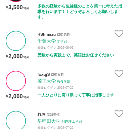
多数の経験から生徒様のことを第一に考えた指
3,500
¥
/時給
導を行います！！どうぞよろしくお願いしま
性別
す。
HShimizu
(20)男性
千葉大学
文学部
最終ログイン:2026-08-03
受験から実践まで、英語はお任せください
2,000
¥
/時給
fxxqjS
(20)女性
埼玉大学
教養学部
最終ログイン:2026-07-22
一人ひとりに寄り添って丁寧に指導します
2,000
¥
/時給
れお
(22)男性
早稲田大学
創造理工学部
最終ログイン:2026-07-22