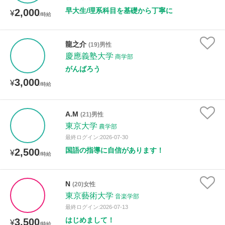
早大生/理系科目を基礎から丁寧に
2,000
¥
/時給
龍之介
(19)男性
慶應義塾大学
商学部
がんばろう
3,000
¥
/時給
A.M
(21)男性
東京大学
農学部
最終ログイン:2026-07-30
国語の指導に自信があります！
2,500
¥
/時給
N
(20)女性
東京藝術大学
音楽学部
最終ログイン:2026-07-13
はじめまして！
3,500
¥
/時給