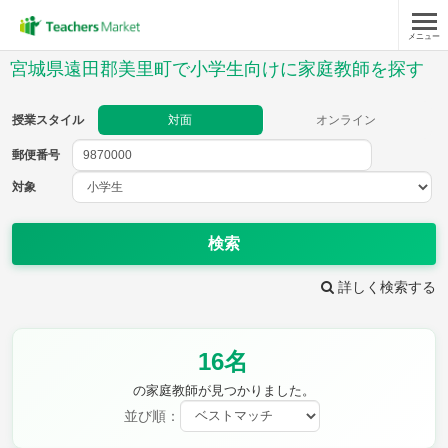
メニュー
授業スタイル
宮城県遠田郡美里町で小学生向けに家庭教師を探す
対面
オンライン
授業スタイル
対面
オンライン
郵便番号
郵便
番号
対象
対象
検索
詳しく検索する
教科
16名
国語
社会
算数
理科
英語
音楽
の家庭教師が見つかりました。
家庭科
保健・体育
並び順：
図画工作
書写