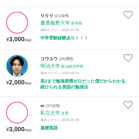
りりり
(21)女性
慶應義塾大学
医学部
最終ログイン:2026-07-29
中学受験経験あり！！！
3,000
¥
/時給
コウユウ
(20)男性
明治大学
政治経済学部
最終ログイン:2026-08-04
高3まで勉強習慣ゼロだった僕だからわかる、
2,000
¥
/時給
続けられる英語の勉強法
ar
(37)女性
私立大学
文系
最終ログイン:2026-07-09
基礎英語
3,000
¥
/時給