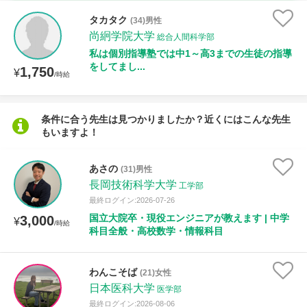
時給：¥1,000 ～ ¥10,000
タカタク
(34)男性
尚絅学院大学
総合人間科学部
私は個別指導塾では中1～高3までの生徒の指導
をしてまし...
1,750
授業可能日
¥
/時給
月曜日
火曜日
水曜日
木曜日
金曜日
条件に合う先生は見つかりましたか？近くにはこんな先生
もいますよ！
土曜日
日曜日
所属大学
あさの
(31)男性
長岡技術科学大学
工学部
最終ログイン:2026-07-26
国立大院卒・現役エンジニアが教えます | 中学
3,000
¥
/時給
距離：15km以内
科目全般・高校数学・情報科目
わんこそば
(21)女性
日本医科大学
年齢：18-101歳
医学部
最終ログイン:2026-08-06