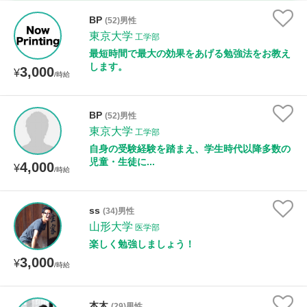
時給：¥1,000 ～ ¥10,000
BP
(52)男性
東京大学
工学部
最短時間で最大の効果をあげる勉強法をお教え
します。
3,000
授業可能日
¥
/時給
月曜日
火曜日
水曜日
木曜日
金曜日
BP
(52)男性
東京大学
土曜日
日曜日
工学部
自身の受験経験を踏まえ、学生時代以降多数の
児童・生徒に...
4,000
¥
所属大学
/時給
ss
(34)男性
山形大学
医学部
距離：15km以内
楽しく勉強しましょう！
3,000
¥
/時給
年齢：18-101歳
本木
(29)男性