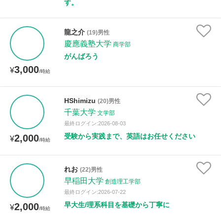
す。
龍之介
(19)男性
慶應義塾大学
商学部
がんばろう
3,000
¥
/時給
HShimizu
(20)男性
千葉大学
文学部
最終ログイン:2026-08-03
受験から実践まで、英語はお任せください
2,000
¥
/時給
れお
(22)男性
早稲田大学
創造理工学部
最終ログイン:2026-07-22
早大生/理系科目を基礎から丁寧に
2,000
¥
/時給