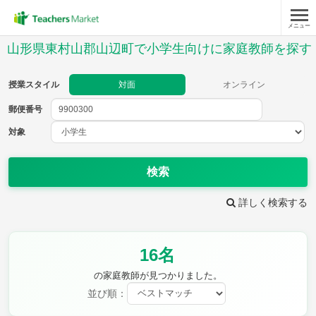
メニュー
授業スタイル
山形県東村山郡山辺町で小学生向けに家庭教師を探す
対面
オンライン
授業スタイル
対面
オンライン
郵便番号
郵便
番号
対象
対象
検索
詳しく検索する
教科
16名
国語
社会
算数
理科
英語
音楽
の家庭教師が見つかりました。
家庭科
保健・体育
並び順：
図画工作
書写