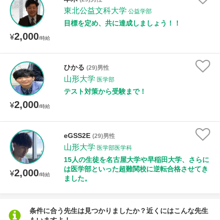
東北公益文科大学
公益学部
目標を定め、共に達成しましょう！！
性別
2,000
¥
/時給
ひかる
(29)男性
山形大学
医学部
テスト対策から受験まで！
2,000
¥
/時給
eGSS2E
(29)男性
山形大学
医学部医学科
15人の生徒を名古屋大学や早稲田大学、さらに
は医学部といった超難関校に逆転合格させてき
2,000
¥
/時給
ました。
条件に合う先生は見つかりましたか？近くにはこんな先生