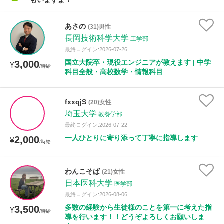
もいますよ！
あさの
(31)男性
長岡技術科学大学
工学部
最終ログイン:2026-07-26
国立大院卒・現役エンジニアが教えます | 中学
3,000
¥
/時給
科目全般・高校数学・情報科目
fxxqjS
(20)女性
埼玉大学
教養学部
最終ログイン:2026-07-22
一人ひとりに寄り添って丁寧に指導します
2,000
¥
/時給
わんこそば
(21)女性
日本医科大学
医学部
最終ログイン:2026-08-06
多数の経験から生徒様のことを第一に考えた指
3,500
¥
/時給
導を行います！！どうぞよろしくお願いしま