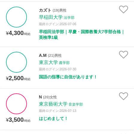
カズト
(19)男性
早稲田大学
法学部
最終ログイン:2026-07-06
早稲田法学部｜早慶・国際教養大7学部合格｜
4,300
¥
/時給
英検準1級
A.M
(21)男性
東京大学
農学部
最終ログイン:2026-07-30
国語の指導に自信があります！
2,500
¥
/時給
N
(20)女性
東京藝術大学
音楽学部
最終ログイン:2026-07-13
はじめまして！
3,500
¥
/時給