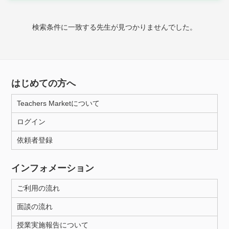
時給：¥1,000 ～ ¥10,000
検索条件に一致する先生が見つかりませんでした。
授業可能日
月曜日
火曜日
水曜日
木曜日
金曜日
はじめての方へ
土曜日
日曜日
Teachers Marketについて
ログイン
所属大学
依頼者登録
インフォメーション
距離：15km以内
ご利用の流れ
面談の流れ
年齢：18-101歳
授業実施報告について