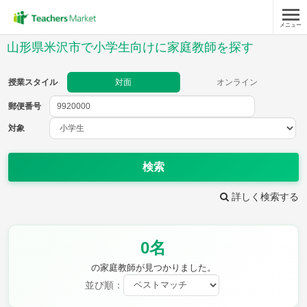
メニュー
授業スタイル
山形県米沢市で小学生向けに家庭教師を探す
対面
オンライン
授業スタイル
対面
オンライン
郵便番号
郵便
番号
対象
対象
検索
詳しく検索する
教科
0名
国語
社会
算数
理科
英語
音楽
の家庭教師が見つかりました。
家庭科
保健・体育
並び順：
図画工作
書写