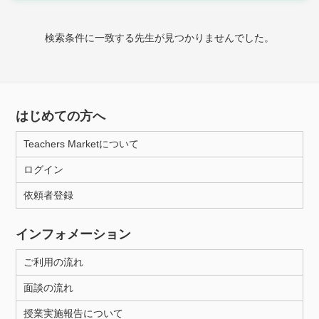
時給：¥1,000 ～ ¥10,000
検索条件に一致する先生が見つかりませんでした。
授業可能日
月曜日
火曜日
水曜日
木曜日
金曜日
はじめての方へ
土曜日
日曜日
Teachers Marketについて
ログイン
所属大学
依頼者登録
インフォメーション
距離：15km以内
ご利用の流れ
面談の流れ
年齢：18-101歳
授業実施報告について