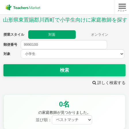
メニュー
授業スタイル
山形県東置賜郡川西町で小学生向けに家庭教師を探す
対面
オンライン
授業スタイル
対面
オンライン
郵便番号
郵便
番号
対象
対象
検索
詳しく検索する
教科
0名
国語
社会
算数
理科
英語
音楽
の家庭教師が見つかりました。
家庭科
保健・体育
並び順：
図画工作
書写