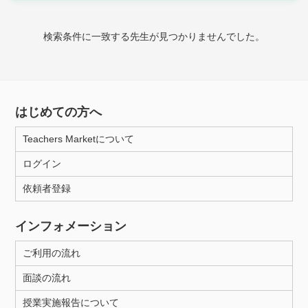
時給：¥1,000 ～ ¥10,000
検索条件に一致する先生が見つかりませんでした。
授業可能日
月曜日
火曜日
水曜日
木曜日
金曜日
はじめての方へ
土曜日
日曜日
Teachers Marketについて
ログイン
所属大学
依頼者登録
インフォメーション
距離：15km以内
ご利用の流れ
面談の流れ
年齢：18-101歳
授業実施報告について