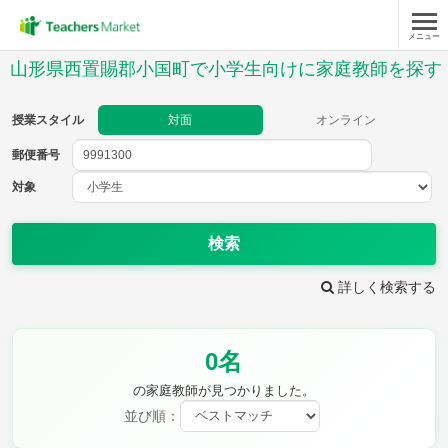
メニュー
授業スタイル
山形県西置賜郡小国町で小学生向けに家庭教師を探す
対面
オンライン
授業スタイル
対面
オンライン
郵便番号
郵便
番号
対象
対象
検索
詳しく検索する
教科
0名
国語
社会
算数
理科
英語
音楽
の家庭教師が見つかりました。
家庭科
保健・体育
並び順：
図画工作
書写