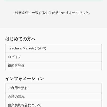
時給：¥1,000 ～ ¥10,000
検索条件に一致する先生が見つかりませんでした。
授業可能日
月曜日
火曜日
水曜日
木曜日
金曜日
はじめての方へ
土曜日
日曜日
Teachers Marketについて
ログイン
所属大学
依頼者登録
インフォメーション
距離：15km以内
ご利用の流れ
面談の流れ
年齢：18-101歳
授業実施報告について