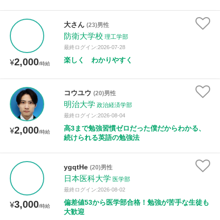
大さん
(23)男性
防衛大学校
理工学部
最終ログイン:2026-07-28
楽しく わかりやすく
2,000
¥
/時給
コウユウ
(20)男性
明治大学
政治経済学部
最終ログイン:2026-08-04
高3まで勉強習慣ゼロだった僕だからわかる、
2,000
¥
/時給
続けられる英語の勉強法
ygqtHe
(20)男性
日本医科大学
医学部
最終ログイン:2026-08-02
偏差値53から医学部合格！勉強が苦手な生徒も
3,000
¥
/時給
大歓迎