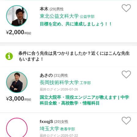
時給：¥1,000 ～ ¥10,000
本木
(29)男性
東北公益文科大学
公益学部
目標を定め、共に達成しましょう！！
2,000
授業可能日
¥
/時給
月曜日
火曜日
水曜日
木曜日
金曜日
条件に合う先生は見つかりましたか？近くにはこんな先生
もいますよ！
土曜日
日曜日
所属大学
あさの
(31)男性
長岡技術科学大学
工学部
最終ログイン:2026-07-26
国立大院卒・現役エンジニアが教えます | 中学
3,000
¥
/時給
距離：15km以内
科目全般・高校数学・情報科目
fxxqjS
(20)女性
埼玉大学
年齢：18-101歳
教養学部
最終ログイン:2026-07-22