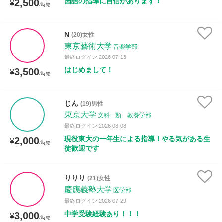
国語の指導に自信があります！
2,500
¥
/時給
N
(20)女性
東京藝術大学
音楽学部
最終ログイン:2026-07-13
はじめまして！
3,500
¥
/時給
じん
(19)男性
東京大学
文科一類 教養学部
最終ログイン:2026-08-08
現役東大の一年生による指導！やる気がある生
2,000
¥
/時給
徒歓迎です
りりり
(21)女性
慶應義塾大学
医学部
最終ログイン:2026-07-29
中学受験経験あり！！！
3,000
¥
/時給