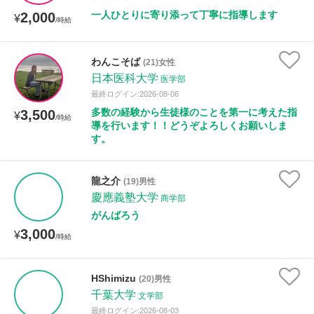
一人ひとりに寄り添って丁寧に指導します
2,000
¥
/時給
性別
わんこそば
(21)女性
日本医科大学
医学部
最終ログイン:2026-08-06
多数の経験から生徒様のことを第一に考えた指
3,500
¥
/時給
導を行います！！どうぞよろしくお願いしま
す。
龍之介
(19)男性
慶應義塾大学
商学部
がんばろう
3,000
¥
/時給
HShimizu
(20)男性
千葉大学
文学部
最終ログイン:2026-08-03