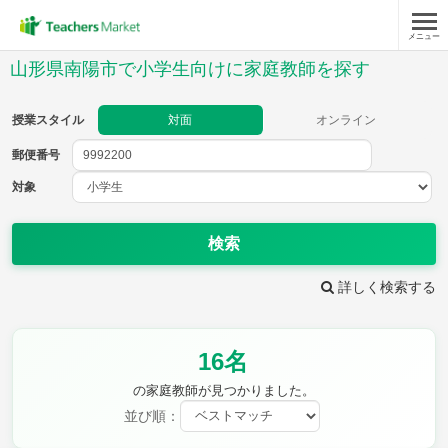
メニュー
授業スタイル
山形県南陽市で小学生向けに家庭教師を探す
対面
オンライン
授業スタイル
対面
オンライン
郵便番号
郵便
番号
対象
対象
検索
詳しく検索する
教科
16名
国語
社会
算数
理科
英語
音楽
の家庭教師が見つかりました。
家庭科
保健・体育
並び順：
図画工作
書写