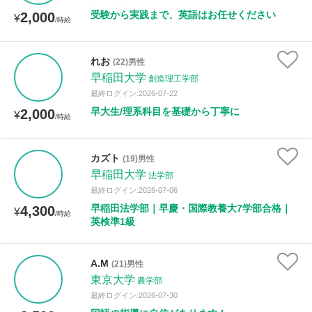
受験から実践まで、英語はお任せください
2,000
¥
/時給
れお
(22)男性
早稲田大学
創造理工学部
最終ログイン:2026-07-22
早大生/理系科目を基礎から丁寧に
2,000
¥
/時給
カズト
(19)男性
早稲田大学
法学部
最終ログイン:2026-07-06
早稲田法学部｜早慶・国際教養大7学部合格｜
4,300
¥
/時給
英検準1級
A.M
(21)男性
東京大学
農学部
最終ログイン:2026-07-30