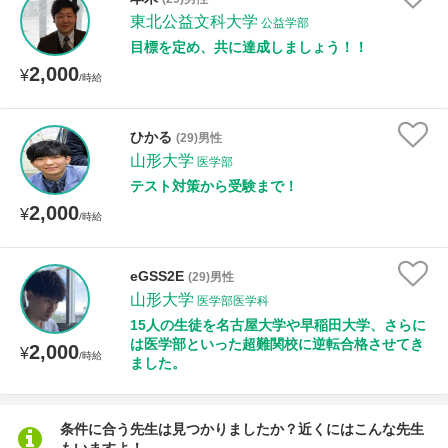
東北公益文科大学
公益学部
目標を定め、共に達成しましょう！！
性別
2,000
¥
/時給
ひかる
(29)男性
山形大学
医学部
テスト対策から受験まで！
2,000
¥
/時給
eGSS2E
(29)男性
山形大学
医学部医学科
15人の生徒を名古屋大学や早稲田大学、さらに
は医学部といった超難関校に逆転合格させてき
2,000
¥
/時給
ました。
条件に合う先生は見つかりましたか？近くにはこんな先生