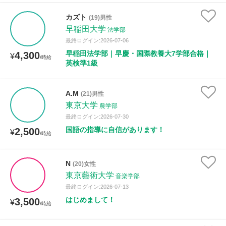
カズト
(19)男性
早稲田大学
法学部
最終ログイン:2026-07-06
早稲田法学部｜早慶・国際教養大7学部合格｜
4,300
¥
/時給
英検準1級
A.M
(21)男性
東京大学
農学部
最終ログイン:2026-07-30
国語の指導に自信があります！
2,500
¥
/時給
N
(20)女性
東京藝術大学
音楽学部
最終ログイン:2026-07-13
はじめまして！
3,500
¥
/時給