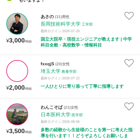
もいますよ！
あさの
(31)男性
長岡技術科学大学
工学部
最終ログイン:2026-07-26
国立大院卒・現役エンジニアが教えます | 中学
3,000
¥
/時給
科目全般・高校数学・情報科目
fxxqjS
(20)女性
埼玉大学
教養学部
最終ログイン:2026-07-22
一人ひとりに寄り添って丁寧に指導します
2,000
¥
/時給
わんこそば
(21)女性
日本医科大学
医学部
最終ログイン:2026-08-06
多数の経験から生徒様のことを第一に考えた指
3,500
¥
/時給
導を行います！！どうぞよろしくお願いしま