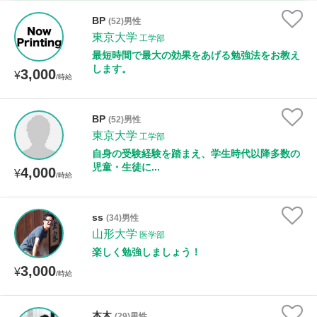
時給：¥1,000 ～ ¥10,000
BP
(52)男性
東京大学
工学部
最短時間で最大の効果をあげる勉強法をお教え
します。
3,000
授業可能日
¥
/時給
月曜日
火曜日
水曜日
木曜日
金曜日
BP
(52)男性
東京大学
土曜日
日曜日
工学部
自身の受験経験を踏まえ、学生時代以降多数の
児童・生徒に...
4,000
¥
所属大学
/時給
ss
(34)男性
山形大学
医学部
距離：15km以内
楽しく勉強しましょう！
3,000
¥
/時給
年齢：18-101歳
本木
(29)男性