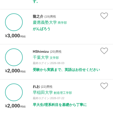
す。
龍之介
(19)男性
慶應義塾大学
商学部
がんばろう
3,000
¥
/時給
HShimizu
(20)男性
千葉大学
文学部
最終ログイン:2026-08-03
受験から実践まで、英語はお任せください
2,000
¥
/時給
れお
(22)男性
早稲田大学
創造理工学部
最終ログイン:2026-07-22
早大生/理系科目を基礎から丁寧に
2,000
¥
/時給