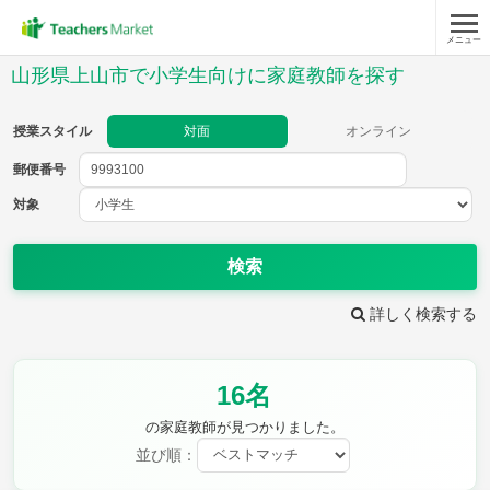
メニュー
授業スタイル
山形県上山市で小学生向けに家庭教師を探す
対面
オンライン
授業スタイル
対面
オンライン
郵便番号
郵便
番号
対象
対象
検索
詳しく検索する
教科
16名
国語
社会
算数
理科
英語
音楽
の家庭教師が見つかりました。
家庭科
保健・体育
並び順：
図画工作
書写