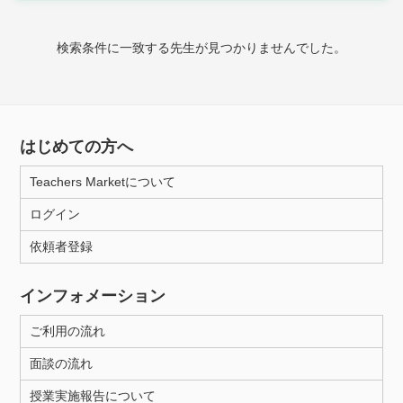
時給：¥1,000 ～ ¥10,000
検索条件に一致する先生が見つかりませんでした。
授業可能日
月曜日
火曜日
水曜日
木曜日
金曜日
はじめての方へ
土曜日
日曜日
Teachers Marketについて
ログイン
所属大学
依頼者登録
インフォメーション
距離：15km以内
ご利用の流れ
面談の流れ
年齢：18-101歳
授業実施報告について