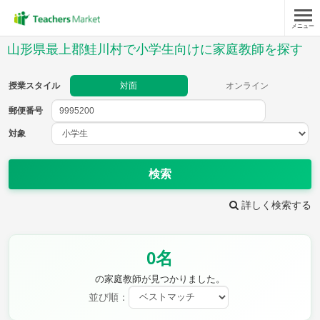
メニュー
授業スタイル
山形県最上郡鮭川村で小学生向けに家庭教師を探す
対面
オンライン
授業スタイル
対面
オンライン
郵便番号
郵便
番号
対象
対象
検索
詳しく検索する
教科
0名
国語
社会
算数
理科
英語
音楽
の家庭教師が見つかりました。
家庭科
保健・体育
並び順：
図画工作
書写