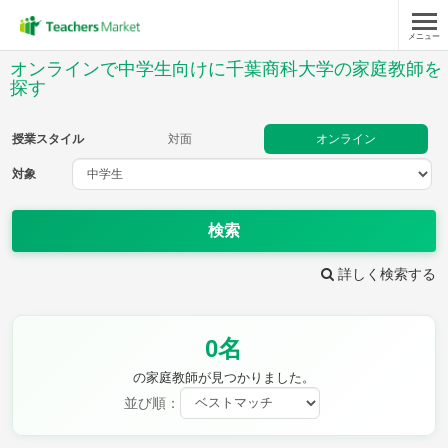
メニュー
授業スタイル
オンラインで中学生向けに千葉商科大学の家庭教師を
探す
対面
オンライン
授業スタイル
対面
オンライン
対象
対象
検索
教科
詳しく検索する
英語
数学
現代文
古典
理科
地理
歴史
公民
芸術
音楽
保健体育
技術
0名
家庭科
の家庭教師が見つかりました。
並び順：
時給：¥1,000 ～ ¥10,000