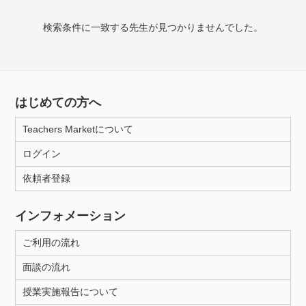
検索条件に一致する先生が見つかりませんでした。
授業可能日
月曜日
火曜日
水曜日
木曜日
金曜日
土曜日
日曜日
はじめての方へ
Teachers Marketについて
所属大学
ログイン
依頼者登録
年齢：18-101歳
インフォメーション
ご利用の流れ
性別
面談の流れ
授業実施報告について