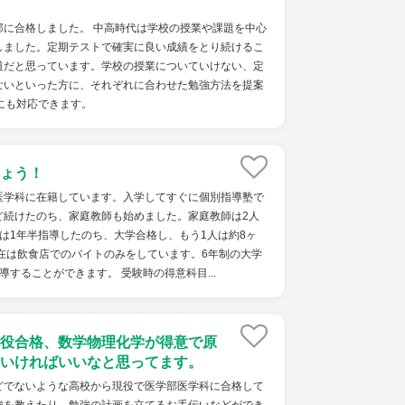
部に合格しました。 中高時代は学校の授業や課題を中心
しました。定期テストで確実に良い成績をとり続けるこ
道だと思っています。学校の授業についていけない、定
ないといった方に、それぞれに合わせた勉強方法を提案
にも対応できます。
ょう！
医学科に在籍しています。入学してすぐに個別指導塾で
ど続けたのち、家庭教師も始めました。家庭教師は2人
は1年半指導したのち、大学合格し、もう1人は約8ヶ
在は飲食店でのバイトのみをしています。6年制の大学
導することができます。 受験時の得意科目...
役合格、数学物理化学が得意で原
いければいいなと思ってます。
どでないような高校から現役で医学部医学科に合格して