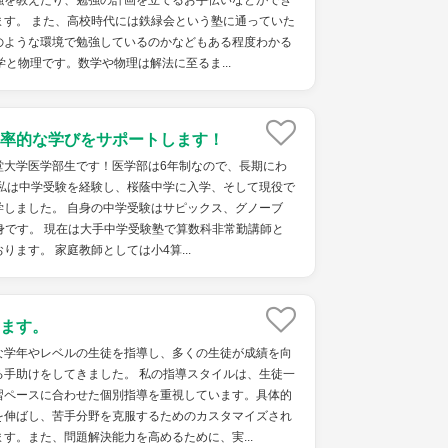
強を教えたり、勉強の計画を立てるお手伝いなどができ
ます。 また、高校時代には鉄緑会という塾に通っていた
のような環境で勉強しているのかなどもある程度わかる
学と物理です。数学や物理は解法に至るま...
率的な学びをサポートします！
堂大学医学部生です！医学部は6年制なので、長期にわ
 私は中学受験を経験し、桜蔭中学に入学、そして現役で
学しました。 自身の中学受験はサピックス、グノーブ
身です。 現在は大手中学受験塾で算数科非常勤講師と
ます。 家庭教師としては小4算...
ます。
な学年やレベルの生徒を指導し、多くの生徒が成績を向
る手助けをしてきました。 私の指導スタイルは、生徒一
習ペースに合わせた個別指導を重視しています。具体的
を伸ばし、苦手分野を克服するためのカスタマイズされ
す。また、問題解決能力を高めるために、実...