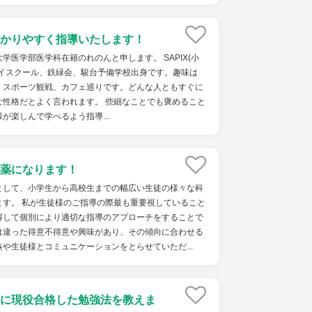
かりやすく指導いたします！
学医学部医学科在籍のれのんと申します。 SAPIX(小
ハイスクール、鉄緑会、駿台予備学校出身です。趣味は
、スポーツ観戦、カフェ巡りです。どんな人ともすぐに
な性格だとよく言われます。 些細なことでも褒めること
が楽しんで学べるよう指導...
薬になります！
として、小学生から高校生までの幅広い生徒の様々な科
ます。 私が生徒様のご指導の際最も重要視していること
解して個別により適切な指導のアプローチをすることで
は違った得意不得意や興味があり、その傾向に合わせる
や生徒様とコミュニケーションをとらせていただ...
に現役合格した勉強法を教えま