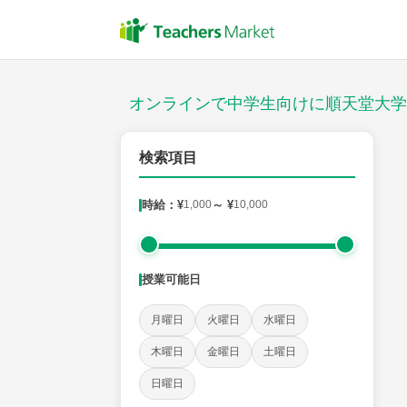
授業スタイル
対面
オンラインで中学生向けに順天堂大学
対象
検索項目
時給：¥
1,000
～ ¥
10,000
教科
英語
数学
現代文
古典
理科
地理
授業可能日
時給：¥1,000 ～ ¥10,000
月曜日
火曜日
水曜日
木曜日
金曜日
土曜日
授業可能日
日曜日