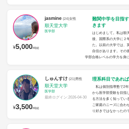
jasmine
難関中学を目指す
(24)女性
きます
順天堂大学
医学部
はじめまして。私は順天
後、国際系の大学に２
5,000
た。以前の大学では、
¥
/時給
自信があります。その
学部合格レベルの学力を身に
しゅんすけ
理系科目であれば
(21)男性
順天堂大学
私は個別指導塾で2年
医学部
から医学部受験を目指
最終ログイン:2026-04-30
る方法を多く知っている
3,500
ご家庭のニーズに合わ
¥
/時給
り好きではなかったので