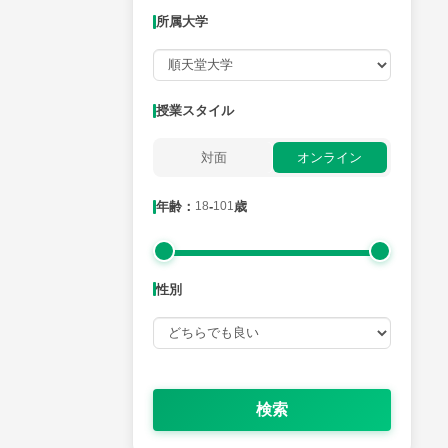
所属大学
月曜日
火曜日
水曜日
木曜日
金曜日
所属大学
授業スタイル
対面
オンライン
年齢：18-101歳
年齢：
18
-
101
歳
性別
性別
検索