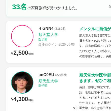
33名
土曜日
日曜日
の家庭教師が見つかりました。
HlGNN4
メンタルに自信が
(21)女性
順天堂大学
順天堂大学医学部2年
医学部
日本各地への旅を通じ
最終ログイン:2026-08-06
す。将来は医師として
2,500
だけでなく人との関わ
¥
/時給
の医学部に合格し、英検
unC0EU
順天堂大学医学部
(22)男性
きます。ぜひご相
順天堂大学
医学部
英語、数学が得意です
語、地理は苦手でした
4,300
とることができました
¥
/時給
ただきます。 名古屋大
で三重大学、私立は藤田医科大