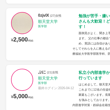
0zjvIX
勉強が苦手・嫌い
(27)女性
さんも大歓迎！ど
順天堂大学
医学部
す！
面倒見がよく、聞き上
2,500
ます。 父の仕事の都合
¥
/時給
め、英語には自信があ
そしてそれらを人に教えるの
療福祉大学医学部医学科、防
ぷに
私立小内部進学か
(21)女性
行っています
順天堂大学
医学部
はじめまして。順天堂
最終ログイン:2026-04-12
これまでに12名の生徒
5,000
家庭もございます。長
¥
/時給
を強みとしております。
内部進学対策・鉄緑会在籍生