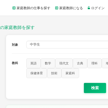
家庭教師の仕事を探す
家庭教師になる
ログイン
の家庭教師を探す
対象
教科
英語
数学
現代文
古典
理科
歴史
公民
芸術
音楽
保健体育
技術
家庭科
保健体育
技術
家庭科
検索