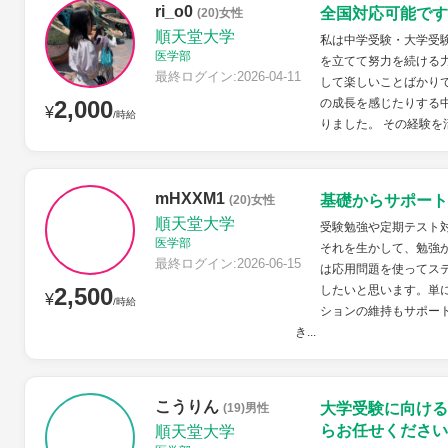
ri_o0
全国対応可能です
(20)女性
順天堂大学
私は中学受験・大学受
医学部
を立てて努力を続ける
最終ログイン:2026-04-11
して楽しいことばかり
2,000
の成長を感じたりする
¥
/時給
りました。 その経験を活
mHXXM1
基礎からサポート
(20)女性
順天堂大学
受験勉強や定期テスト
医学部
それを生かして、勉強
最終ログイン:2026-06-15
は応用問題を使ってス
2,500
したいと思います。単
¥
/時給
ションの維持もサポー
き...
こうりん
大学受験に向ける
(19)男性
らお任せください
順天堂大学