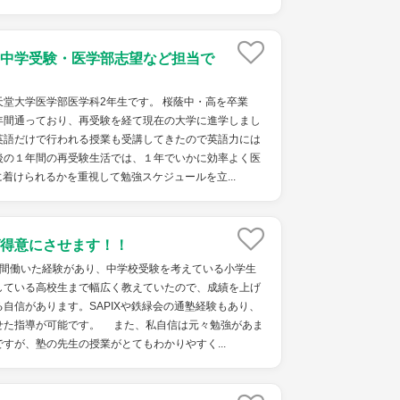
中学受験・医学部志望など担当で
堂大学医学部医学科2年生です。 桜蔭中・高を卒業
年間通っており、再受験を経て現在の大学に進学しまし
英語だけで行われる授業も受講してきたので英語力には
後の１年間の再受験生活では、１年でいかに効率よく医
着けられるかを重視して勉強スケジュールを立...
得意にさせます！！
間働いた経験があり、中学校受験を考えている小学生
している高校生まで幅広く教えていたので、成績を上げ
自信があります。SAPIXや鉄緑会の通塾経験もあり、
せた指導が可能です。 また、私自信は元々勉強があま
すが、塾の先生の授業がとてもわかりやすく...