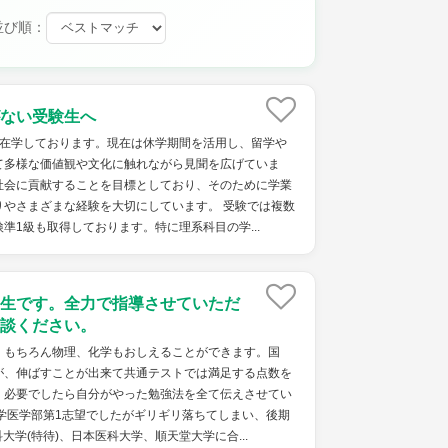
並び順：
ない受験生へ
に在学しております。現在は休学期間を活用し、留学や
て多様な価値観や文化に触れながら見聞を広げていま
社会に貢献することを目標としており、そのために学業
りやさまざまな経験を大切にしています。 受験では複数
準1級も取得しております。特に理系科目の学...
生です。全力で指導させていただ
談ください。
。もちろん物理、化学もおしえることができます。国
が、伸ばすことが出来て共通テストでは満足する点数を
。必要でしたら自分がやった勉強法を全て伝えさせてい
学医学部第1志望でしたがギリギリ落ちてしまい、後期
学(特待)、日本医科大学、順天堂大学に合...