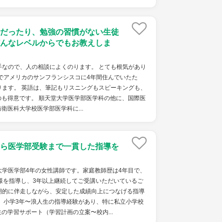
だったり、勉強の習慣がない生徒
んなレベルからでもお教えしま
手なので、人の相談によくのります。 とても根気があり
でアメリカのサンフランシスコに4年間住んでいたた
ります。 英語は、筆記もリスニングもスピーキングも、
も得意です。 順天堂大学医学部医学科の他に、国際医
衛医科大学校医学部医学科に...
ら医学部受験まで一貫した指導を
大学医学部4年の女性講師です。家庭教師歴は4年目で、
様を指導し、3年以上継続してご受講いただいているご
期的に伴走しながら、安定した成績向上につなげる指導
 小学3年〜浪人生の指導経験があり、特に私立小学校
の学習サポート（学習計画の立案〜校内...