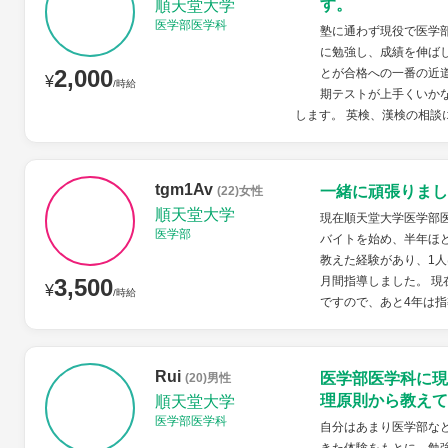
す。
順天堂大学
医学部医学科
塾に通わず現役で医学
に勉強し、成績を伸ば
2,000
とが合格への一番の近
¥
/時給
期テストが上手くいか
します。 英検、漢検の相談
tgm1Av
一緒に頑張りまし
(22)女性
順天堂大学
現在順天堂大学医学部
医学部
バイトを始め、半年ほ
教えた経験があり、1人
3,500
月間指導しました。 現
¥
/時給
ですので、あと4年は指
Rui
医学部医学科に現
(20)男性
理原則から教えて
順天堂大学
医学部医学科
自分はあまり医学部な