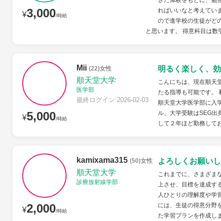
きた体験をもとに、勉
3,000
ればいいなと考えてい
¥
/時給
ので進学校の生徒がど
と思います。 得意科目は数
Mii
明るく楽しく、効
(22)女性
順天堂大学
こんにちは、現在順天
医学部
たる指導も可能です。
最終ログイン:2026-02-03
順天堂大学医学部に入
5,000
ル、大学受験はSEG出
¥
/時給
して２年ほど勤務しており
kamixama315
よろしくお願いし
(50)女性
順天堂大学
これまでに、さまざま
診療放射線学部
上させ、目標を達成す
人ひとりの理解度や学
2,000
には、生徒の得意分野
¥
/時給
た学習プランを作成しま