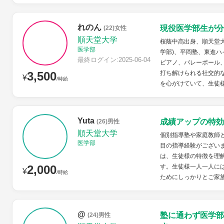
れのん
現役医学部生が分
(22)女性
順天堂大学
桜蔭中高出身、順天堂大
医学部
学部)、平岡塾、東進
最終ログイン:2025-06-04
ピアノ、バレーボール
3,500
打ち解けられる社交的
¥
/時給
を心がけていて、生徒様
Yuta
成績アップの特効
(26)男性
順天堂大学
個別指導塾や家庭教師
医学部
目の指導経験がござい
は、生徒様の特徴を理
2,000
す。生徒様一人一人に
¥
/時給
ためにしっかりとご家族
@
塾に通わず医学部
(24)男性