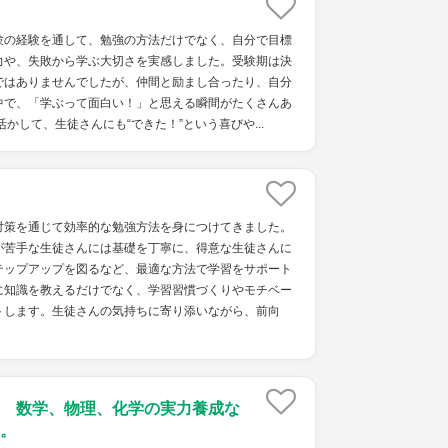
験の経験を通して、勉強の方法だけでなく、自分で目標
力や、失敗から学ぶ大切さを実感しました。受験期は決
ではありませんでしたが、仲間と励まし合ったり、自分
中で、「学ぶって面白い！」と思える瞬間がたくさんあ
かして、生徒さんにも“できた！”という喜びや...
対策を通じて効率的な勉強方法を身につけてきました。
が苦手な生徒さんには基礎を丁寧に、得意な生徒さんに
テップアップを図るなど、最適な方法で学習をサポート
に知識を教えるだけでなく、学習習慣づくりやモチベー
トします。生徒さんの気持ちに寄り添いながら、前向
 数学、物理、化学の実力養成な
。