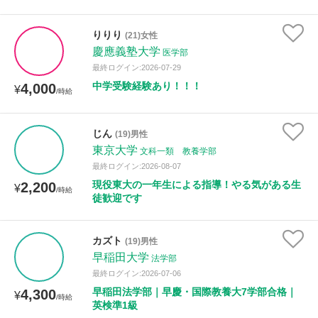
りりり
(21)女性
慶應義塾大学
医学部
最終ログイン:2026-07-29
中学受験経験あり！！！
4,000
¥
/時給
じん
(19)男性
東京大学
文科一類 教養学部
最終ログイン:2026-08-07
現役東大の一年生による指導！やる気がある生
2,200
¥
/時給
徒歓迎です
カズト
(19)男性
早稲田大学
法学部
最終ログイン:2026-07-06
早稲田法学部｜早慶・国際教養大7学部合格｜
4,300
¥
/時給
英検準1級