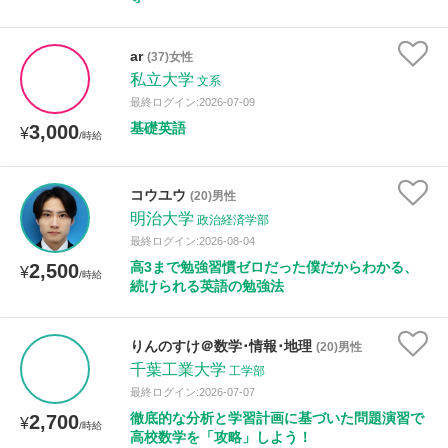
ar
(37)女性
私立大学
文系
最終ログイン:2026-07-09
基礎英語
3,000
¥
/時給
コウユウ
(20)男性
明治大学
政治経済学部
最終ログイン:2026-08-04
高3まで勉強習慣ゼロだった僕だからわかる、
2,500
¥
/時給
続けられる英語の勉強法
りんのすけ＠数学･情報･地理
(20)男性
千葉工業大学
工学部
最終ログイン:2026-07-07
徹底的な分析と学習計画に基づいた問題演習で
2,700
¥
/時給
高校数学を「攻略」しよう！