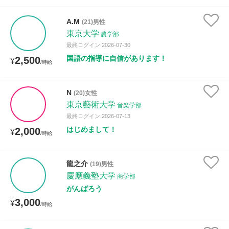
A.M
(21)男性
東京大学
農学部
最終ログイン:2026-07-30
国語の指導に自信があります！
2,500
¥
/時給
N
(20)女性
東京藝術大学
音楽学部
最終ログイン:2026-07-13
はじめまして！
2,000
¥
/時給
龍之介
(19)男性
慶應義塾大学
商学部
がんばろう
3,000
¥
/時給