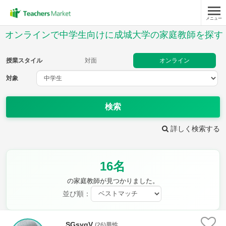
メニュー
授業スタイル
オンラインで中学生向けに成城大学の家庭教師を探す
対面
オンライン
授業スタイル
対面
オンライン
対象
対象
検索
教科
詳しく検索する
英語
数学
現代文
古典
理科
地理
16名
歴史
公民
芸術
音楽
保健体育
技術
の家庭教師が見つかりました。
家庭科
並び順：
時給：¥1,000 ～ ¥10,000
SGsygV
(26)男性