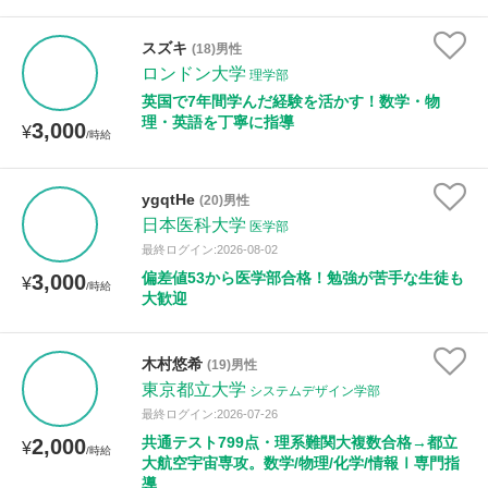
スズキ
(18)男性
ロンドン大学
理学部
英国で7年間学んだ経験を活かす！数学・物
理・英語を丁寧に指導
3,000
¥
/時給
ygqtHe
(20)男性
日本医科大学
医学部
最終ログイン:2026-08-02
偏差値53から医学部合格！勉強が苦手な生徒も
3,000
¥
/時給
大歓迎
木村悠希
(19)男性
東京都立大学
システムデザイン学部
最終ログイン:2026-07-26
共通テスト799点・理系難関大複数合格→都立
2,000
¥
/時給
大航空宇宙専攻。数学/物理/化学/情報Ⅰ専門指
導