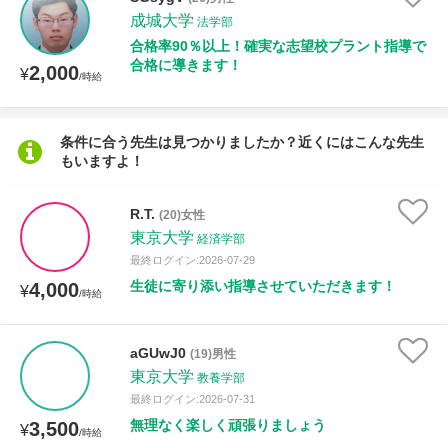
成城大学
法学部
合格率90％以上！確実な志望校プラント指導で
授業可能日
合格に導きます！
2,000
¥
/時給
月曜日
火曜日
水曜日
木曜日
金曜日
条件に合う先生は見つかりましたか？近くにはこんな先生
土曜日
日曜日
もいますよ！
所属大学
R.T.
(20)女性
東京大学
経済学部
最終ログイン:2026-07-29
生徒に寄り添い指導させていただきます！
年齢：18-101歳
4,000
¥
/時給
aGUwJ0
(19)男性
性別
東京大学
教養学部
最終ログイン:2026-07-31
無理なく楽しく頑張りましょう
3,500
¥
/時給