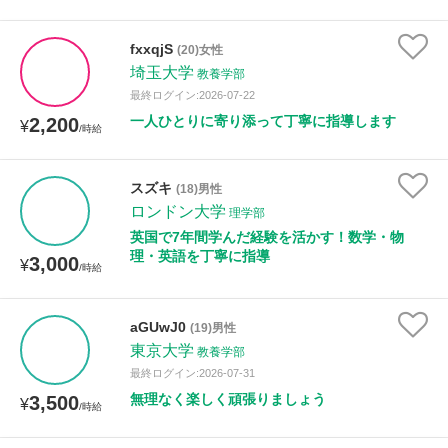
fxxqjS
(20)女性
埼玉大学
教養学部
最終ログイン:2026-07-22
一人ひとりに寄り添って丁寧に指導します
2,200
¥
/時給
スズキ
(18)男性
ロンドン大学
理学部
英国で7年間学んだ経験を活かす！数学・物
理・英語を丁寧に指導
3,000
¥
/時給
aGUwJ0
(19)男性
東京大学
教養学部
最終ログイン:2026-07-31
無理なく楽しく頑張りましょう
3,500
¥
/時給