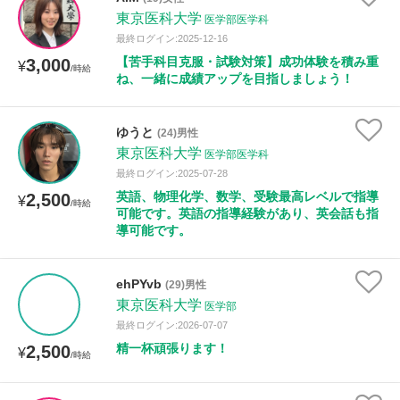
東京医科大学
医学部医学科
最終ログイン:2025-12-16
【苦手科目克服・試験対策】成功体験を積み重
3,000
¥
/時給
ね、一緒に成績アップを目指しましょう！
ゆうと
(24)男性
東京医科大学
医学部医学科
最終ログイン:2025-07-28
英語、物理化学、数学、受験最高レベルで指導
2,500
¥
/時給
可能です。英語の指導経験があり、英会話も指
導可能です。
ehPYvb
(29)男性
東京医科大学
医学部
最終ログイン:2026-07-07
精一杯頑張ります！
2,500
¥
/時給