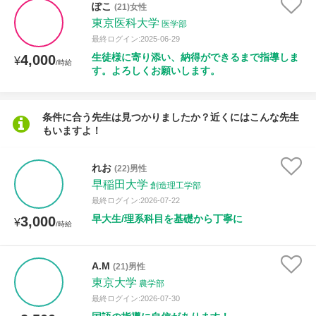
ぽこ
(21)女性
東京医科大学
医学部
最終ログイン:2025-06-29
生徒様に寄り添い、納得ができるまで指導しま
4,000
¥
/時給
す。よろしくお願いします。
条件に合う先生は見つかりましたか？近くにはこんな先生
もいますよ！
れお
(22)男性
早稲田大学
創造理工学部
最終ログイン:2026-07-22
早大生/理系科目を基礎から丁寧に
3,000
¥
/時給
A.M
(21)男性
東京大学
農学部
最終ログイン:2026-07-30