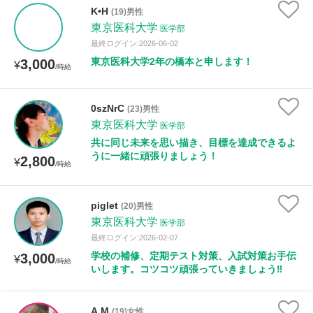
K•H
(19)男性
東京医科大学
医学部
授業可能日
最終ログイン:2026-06-02
東京医科大学2年の橋本と申します！
3,000
¥
/時給
月曜日
火曜日
水曜日
木曜日
金曜日
土曜日
日曜日
0szNrC
(23)男性
東京医科大学
医学部
所属大学
共に同じ未来を思い描き、目標を達成できるよ
うに一緒に頑張りましょう！
2,800
¥
/時給
年齢：18-101歳
piglet
(20)男性
東京医科大学
医学部
最終ログイン:2026-02-07
学校の補修、定期テスト対策、入試対策お手伝
3,000
性別
¥
/時給
いします。コツコツ頑張っていきましょう‼
A.M
(19)女性