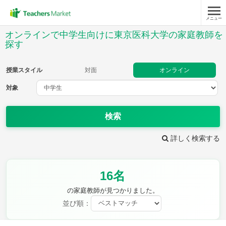
メニュー
授業スタイル
オンラインで中学生向けに東京医科大学の家庭教師を
探す
対面
オンライン
授業スタイル
対面
オンライン
対象
対象
検索
教科
詳しく検索する
英語
数学
現代文
古典
理科
地理
歴史
公民
芸術
音楽
保健体育
技術
16名
家庭科
の家庭教師が見つかりました。
並び順：
時給：¥1,000 ～ ¥10,000