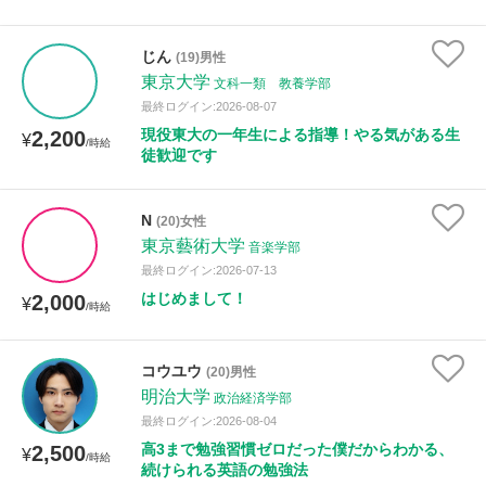
じん
(19)男性
東京大学
文科一類 教養学部
最終ログイン:2026-08-07
現役東大の一年生による指導！やる気がある生
2,200
¥
/時給
徒歓迎です
N
(20)女性
東京藝術大学
音楽学部
最終ログイン:2026-07-13
はじめまして！
2,000
¥
/時給
コウユウ
(20)男性
明治大学
政治経済学部
最終ログイン:2026-08-04
高3まで勉強習慣ゼロだった僕だからわかる、
2,500
¥
/時給
続けられる英語の勉強法