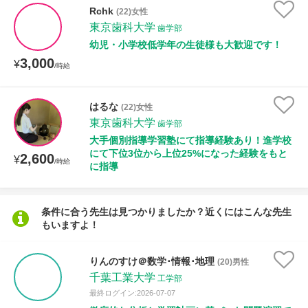
Rchk
(22)女性
東京歯科大学
歯学部
授業可能日
幼児・小学校低学年の生徒様も大歓迎です！
3,000
¥
/時給
月曜日
火曜日
水曜日
木曜日
金曜日
土曜日
日曜日
はるな
(22)女性
東京歯科大学
歯学部
所属大学
大手個別指導学習塾にて指導経験あり！進学校
にて下位3位から上位25%になった経験をもと
2,600
¥
/時給
に指導
年齢：18-101歳
条件に合う先生は見つかりましたか？近くにはこんな先生
もいますよ！
性別
りんのすけ＠数学･情報･地理
(20)男性
千葉工業大学
工学部
最終ログイン:2026-07-07