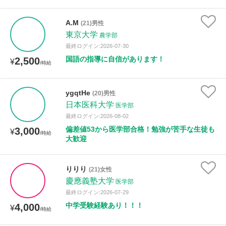
A.M
(21)男性
東京大学
農学部
最終ログイン:2026-07-30
国語の指導に自信があります！
2,500
¥
/時給
ygqtHe
(20)男性
日本医科大学
医学部
最終ログイン:2026-08-02
偏差値53から医学部合格！勉強が苦手な生徒も
3,000
¥
/時給
大歓迎
りりり
(21)女性
慶應義塾大学
医学部
最終ログイン:2026-07-29
中学受験経験あり！！！
4,000
¥
/時給