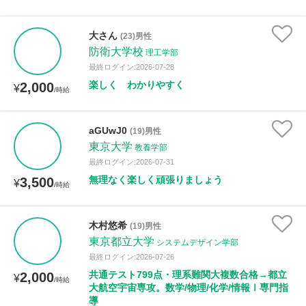
大さん
(23)男性
防衛大学校
理工学部
最終ログイン:2026-07-28
楽しく わかりやすく
2,000
¥
/時給
aGUwJ0
(19)男性
東京大学
教養学部
最終ログイン:2026-07-31
無理なく楽しく頑張りましょう
3,500
¥
/時給
木村悠希
(19)男性
東京都立大学
システムデザイン学部
最終ログイン:2026-07-26
共通テスト799点・理系難関大複数合格→都立
2,000
¥
/時給
大航空宇宙専攻。数学/物理/化学/情報Ⅰ専門指
導