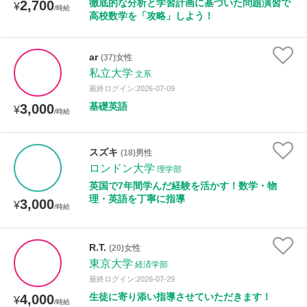
徹底的な分析と学習計画に基づいた問題演習で
2,700
¥
/時給
高校数学を「攻略」しよう！
ar
(37)女性
私立大学
文系
最終ログイン:2026-07-09
基礎英語
3,000
¥
/時給
スズキ
(18)男性
ロンドン大学
理学部
英国で7年間学んだ経験を活かす！数学・物
理・英語を丁寧に指導
3,000
¥
/時給
R.T.
(20)女性
東京大学
経済学部
最終ログイン:2026-07-29
生徒に寄り添い指導させていただきます！
4,000
¥
/時給