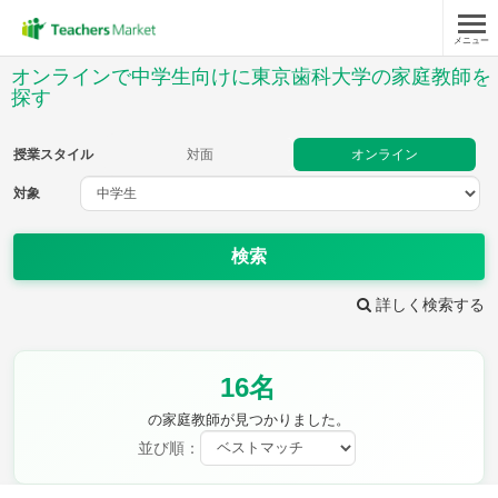
メニュー
授業スタイル
オンラインで中学生向けに東京歯科大学の家庭教師を
探す
対面
オンライン
授業スタイル
対面
オンライン
対象
対象
検索
教科
詳しく検索する
英語
数学
現代文
古典
理科
地理
歴史
公民
芸術
音楽
保健体育
技術
16名
家庭科
の家庭教師が見つかりました。
並び順：
時給：¥1,000 ～ ¥10,000