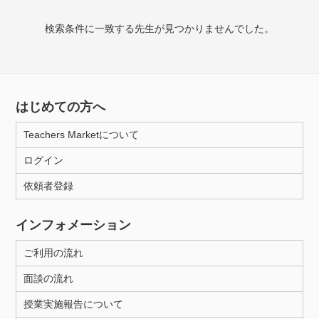
検索条件に一致する先生が見つかりませんでした。
授業可能日
月曜日
火曜日
水曜日
木曜日
金曜日
土曜日
日曜日
はじめての方へ
Teachers Marketについて
所属大学
ログイン
依頼者登録
年齢：18-101歳
インフォメーション
ご利用の流れ
性別
面談の流れ
授業実施報告について