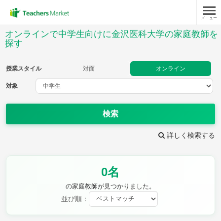
メニュー
授業スタイル
オンラインで中学生向けに金沢医科大学の家庭教師を
探す
対面
オンライン
授業スタイル
対面
オンライン
対象
対象
検索
教科
詳しく検索する
英語
数学
現代文
古典
理科
地理
歴史
公民
芸術
音楽
保健体育
技術
0名
家庭科
の家庭教師が見つかりました。
並び順：
時給：¥1,000 ～ ¥10,000