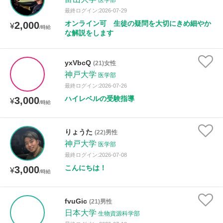
医学部
最終ログイン:2026-07-29
オンライン可 生徒の疑問を大切にきめ細やか
2,000
¥
/時給
な解説をします
yxVbcQ
(21)女性
神戸大学
医学部
最終ログイン:2026-07-26
ハイレベルの受験指導
3,000
¥
/時給
りょうた
(22)男性
神戸大学
医学部
最終ログイン:2026-07-08
こんにちは！
3,000
¥
/時給
fvuGic
(21)男性
日本大学
生物資源科学部