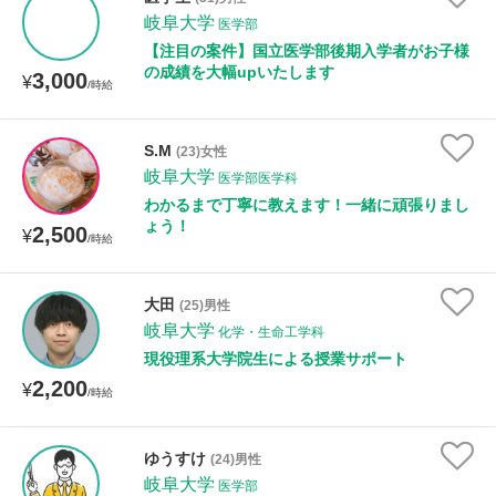
岐阜大学
医学部
【注目の案件】国立医学部後期入学者がお子様
授業可能日
の成績を大幅upいたします
3,000
¥
/時給
月曜日
火曜日
水曜日
木曜日
金曜日
S.M
(23)女性
土曜日
日曜日
岐阜大学
医学部医学科
わかるまで丁寧に教えます！一緒に頑張りまし
所属大学
ょう！
2,500
¥
/時給
大田
(25)男性
年齢：18-101歳
岐阜大学
化学・生命工学科
現役理系大学院生による授業サポート
2,200
¥
/時給
性別
ゆうすけ
(24)男性
岐阜大学
医学部