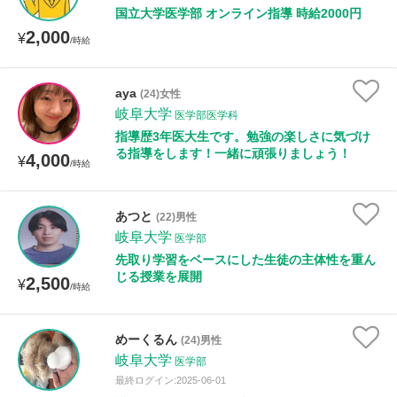
国立大学医学部 オンライン指導 時給2000円
2,000
¥
/時給
aya
(24)女性
岐阜大学
医学部医学科
指導歴3年医大生です。勉強の楽しさに気づけ
る指導をします！一緒に頑張りましょう！
4,000
¥
/時給
あつと
(22)男性
岐阜大学
医学部
先取り学習をベースにした生徒の主体性を重ん
じる授業を展開
2,500
¥
/時給
めーくるん
(24)男性
岐阜大学
医学部
最終ログイン:2025-06-01