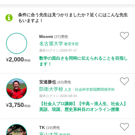
条件に合う先生は見つかりましたか？近くにはこんな先生
もいますよ！
Moomi
(37)男性
名古屋大学
教育学部
最終ログイン:2026-07-17
数学の面白さを同時に伝えられることを目指し
2,000
¥
/時給
ます！
安達勝也
(43)男性
防衛大学校
人文・社会科学群国際関係学科
最終ログイン:2026-08-04
【社会人プロ講師】【中高～浪人生、社会人】
3,750
¥
/時給
英語、現国、歴史系科目のオンライン授業
TK
(19)男性
富山大学