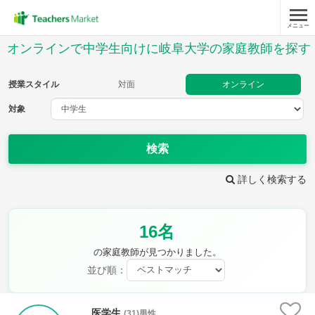
メニュー
授業スタイル
オンラインで中学生向けに岐阜大学の家庭教師を探す
対面
オンライン
授業スタイル
対面
オンライン
対象
対象
検索
教科
詳しく検索する
英語
数学
現代文
古典
理科
地理
16名
歴史
公民
芸術
音楽
保健体育
技術
の家庭教師が見つかりました。
家庭科
並び順：
時給：¥1,000 ～ ¥10,000
医学生
(31)男性