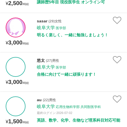
講師歴5年目 現役医学生 オンライン可
2,500
¥
/時給
sasar
(29)女性
岐阜大学
医学部
明るく楽しく、一緒に勉強しましょう！
3,000
¥
/時給
悠太
(27)男性
岐阜大学
医学部
合格に向けて一緒に頑張ります！
3,000
¥
/時給
au
(22)男性
岐阜大学
応用生物科学部 共同獣医学科
最終ログイン:2026-07-02
英語、数学、化学、生物など理系科目対応可能
1,500
¥
/時給