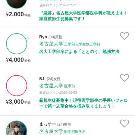
最終ログイン:2026-02-21
『急募』名古屋大学医学部医学科が教えます！
2,000
¥
/時給
家庭教師生徒募集です！
Ryo
(30)男性
名古屋大学
工学部化学生物工学科
名大工学部卒による「ととのう」勉強方法
4,000
¥
/時給
S.I.
(24)女性
名古屋大学
医学部
最終ログイン:2026-03-03
新規生徒募集中！現役医学部生の手厚いフォロ
3,000
¥
/時給
ーで第一志望合格を掴み取りましょう！
まっすー
(24)男性
名古屋大学
医学部医学科