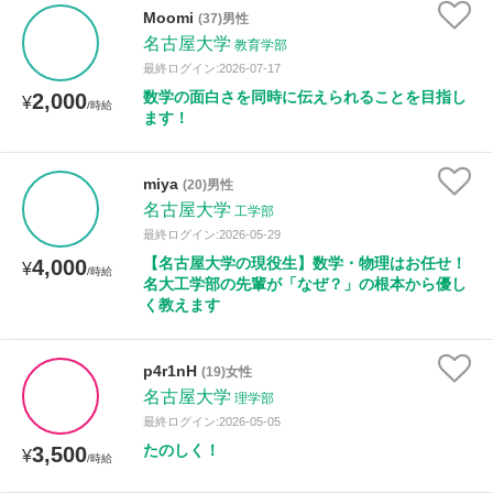
Moomi
(37)男性
名古屋大学
教育学部
授業可能日
最終ログイン:2026-07-17
数学の面白さを同時に伝えられることを目指し
2,000
¥
/時給
月曜日
火曜日
水曜日
木曜日
金曜日
ます！
土曜日
日曜日
miya
(20)男性
名古屋大学
工学部
所属大学
最終ログイン:2026-05-29
【名古屋大学の現役生】数学・物理はお任せ！
4,000
¥
/時給
名大工学部の先輩が「なぜ？」の根本から優し
く教えます
年齢：18-101歳
p4r1nH
(19)女性
名古屋大学
理学部
性別
最終ログイン:2026-05-05
たのしく！
3,500
¥
/時給