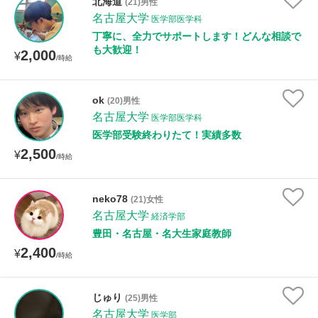
北海道
(21)男性
名古屋大学
医学部医学科
丁寧に、全力でサポートします！どんな相談で
も大歓迎！
2,000
¥
/時給
ok
(20)男性
名古屋大学
医学部医学科
医学部受験終わりたて！実績多数
2,500
¥
/時給
neko78
(21)女性
名古屋大学
経済学部
豊田・名古屋・名大生家庭教師
2,400
¥
/時給
じゅり
(25)男性
名古屋大学
医学部