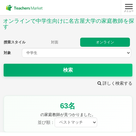
メニュー
授業スタイル
オンラインで中学生向けに名古屋大学の家庭教師を探
す
対面
オンライン
授業スタイル
対面
オンライン
対象
対象
検索
教科
詳しく検索する
英語
数学
現代文
古典
理科
地理
歴史
公民
芸術
音楽
保健体育
技術
63名
家庭科
の家庭教師が見つかりました。
並び順：
時給：¥1,000 ～ ¥10,000