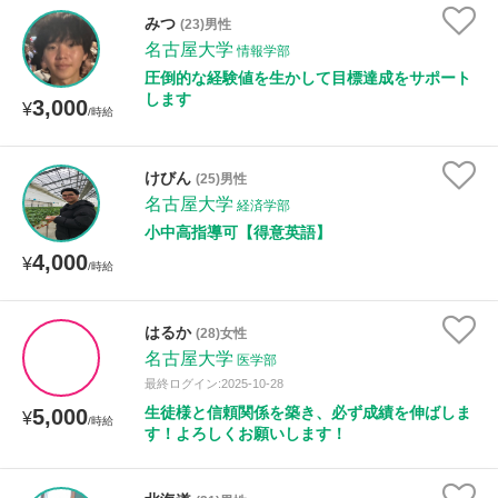
みつ
(23)男性
名古屋大学
情報学部
圧倒的な経験値を生かして目標達成をサポート
します
3,000
¥
/時給
けびん
(25)男性
名古屋大学
経済学部
小中高指導可【得意英語】
4,000
¥
/時給
はるか
(28)女性
名古屋大学
医学部
最終ログイン:2025-10-28
生徒様と信頼関係を築き、必ず成績を伸ばしま
5,000
¥
/時給
す！よろしくお願いします！