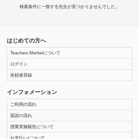
検索条件に一致する先生が見つかりませんでした。
授業可能日
月曜日
火曜日
水曜日
木曜日
金曜日
はじめての方へ
土曜日
日曜日
Teachers Marketについて
所属大学
ログイン
依頼者登録
年齢：18-101歳
インフォメーション
ご利用の流れ
性別
面談の流れ
授業実施報告について
お支払いについて