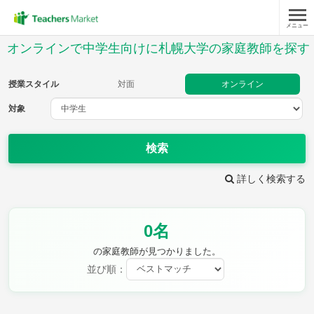
メニュー
授業スタイル
オンラインで中学生向けに札幌大学の家庭教師を探す
対面
オンライン
授業スタイル
対面
オンライン
対象
対象
検索
教科
詳しく検索する
英語
数学
現代文
古典
理科
地理
0名
歴史
公民
芸術
音楽
保健体育
技術
の家庭教師が見つかりました。
家庭科
並び順：
時給：¥1,000 ～ ¥10,000