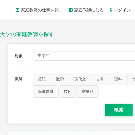
家庭教師の仕事を探す
家庭教師になる
ログイン
大学の家庭教師を探す
対象
教科
英語
数学
現代文
古典
理科
歴史
公民
芸術
音楽
保健体育
技術
家庭科
保健体育
技術
家庭科
検索