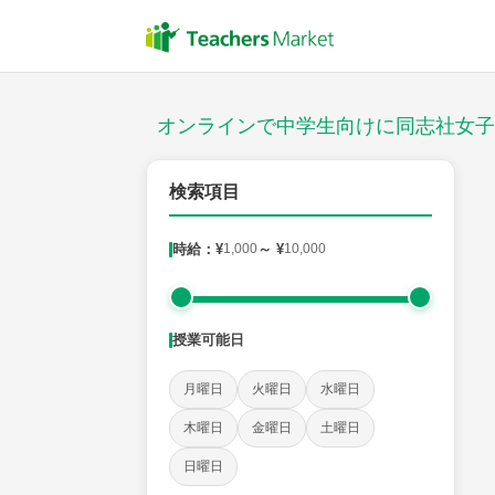
授業スタイル
対面
オンラインで中学生向けに同志社女子
対象
検索項目
時給：¥
1,000
～ ¥
10,000
教科
英語
数学
現代文
古典
理科
地理
授業可能日
時給：¥1,000 ～ ¥10,000
月曜日
火曜日
水曜日
木曜日
金曜日
土曜日
授業可能日
日曜日