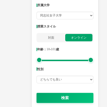
所属大学
月曜日
火曜日
水曜日
木曜日
金曜日
所属大学
授業スタイル
対面
オンライン
年齢：18-101歳
年齢：
18
-
101
歳
性別
性別
検索