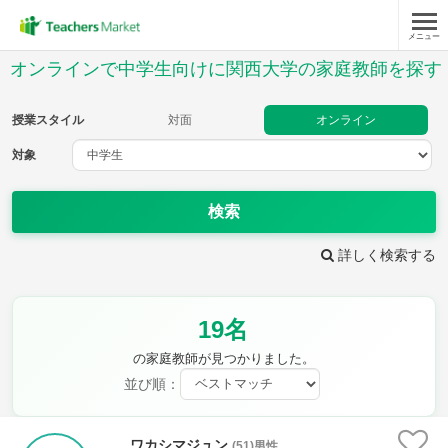
メニュー
授業スタイル
オンラインで中学生向けに関西大学の家庭教師を探す
対面
オンライン
授業スタイル
対面
オンライン
対象
対象
検索
教科
詳しく検索する
英語
数学
現代文
古典
理科
地理
19名
歴史
公民
芸術
音楽
保健体育
技術
の家庭教師が見つかりました。
家庭科
並び順：
時給：¥1,000 ～ ¥10,000
ワカシマジュン
(51)男性