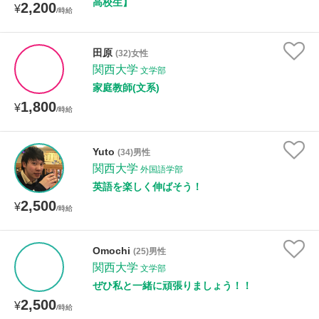
高校生】
2,200
¥
/時給
田原
(32)女性
関西大学
文学部
家庭教師(文系)
1,800
¥
/時給
Yuto
(34)男性
関西大学
外国語学部
英語を楽しく伸ばそう！
2,500
¥
/時給
Omochi
(25)男性
関西大学
文学部
ぜひ私と一緒に頑張りましょう！！
2,500
¥
/時給