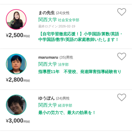
まの先生
(24)女性
関西大学
社会安全学部
最終ログイン:2026-02-19
【自宅学習徹底応援！】小学国語/算数/英語・
2,500
¥
/時給
中学国語/数学/英語の家庭教師いたします！
marumaru
(35)男性
関西大学
法学部
指導歴11年 不登校、発達障害指導経験有り
2,800
¥
/時給
ゆうぽん
(24)男性
関西大学
経済学部
最小の労力で、最大の効果を！
3,000
¥
/時給