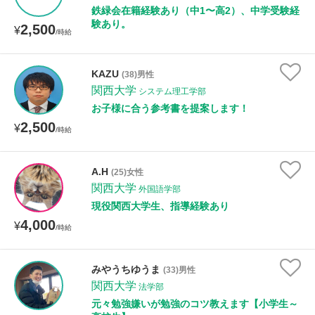
鉄緑会在籍経験あり（中1〜高2）、中学受験経
験あり。
2,500
¥
/時給
KAZU
(38)男性
関西大学
システム理工学部
お子様に合う参考書を提案します！
2,500
¥
/時給
A.H
(25)女性
関西大学
外国語学部
現役関西大学生、指導経験あり
4,000
¥
/時給
みやうちゆうま
(33)男性
関西大学
法学部
元々勉強嫌いが勉強のコツ教えます【小学生～