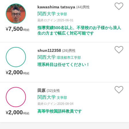
kawashima tatsuya
(44)男性
関西大学
文学部
最終ログイン:2025-06-01
指導実績500名以上、不登校のお子様から浪人
7,500
¥
/時給
生の方まで幅広く対応可能です
shun112358
(26)男性
関西大学
環境都市工学部
理系科目は任せてください！
2,000
¥
/時給
田原
(32)女性
関西大学
文学部
最終ログイン:2026-08-04
高等学校国語科教員です
2,000
¥
/時給