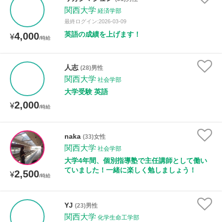
関西大学
経済学部
最終ログイン:2026-03-09
授業可能日
英語の成績を上げます！
4,000
¥
/時給
月曜日
火曜日
水曜日
木曜日
金曜日
人志
(28)男性
土曜日
日曜日
関西大学
社会学部
大学受験 英語
所属大学
2,000
¥
/時給
naka
(33)女性
年齢：18-101歳
関西大学
社会学部
大学4年間、個別指導塾で主任講師として働い
ていました！一緒に楽しく勉しましょう！
2,500
¥
/時給
性別
YJ
(23)男性
関西大学
化学生命工学部