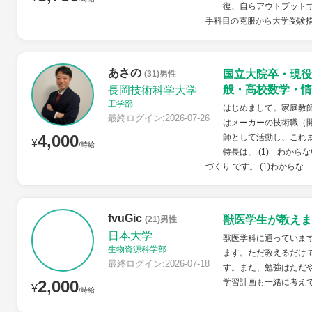
復、自らアウトプット
手科目の克服から大学受験指
あさの
国立大院卒・現役
(31)男性
般・高校数学・情
長岡技術科学大学
工学部
はじめまして。家庭教
最終ログイン:2026-07-26
はメーカーの技術職（
4,000
師として活動し、これ
¥
/時給
特長は、 (1)「わから
づくり です。 (1)わからな...
fvuGic
獣医学生が教えま
(21)男性
日本大学
獣医学科に通っていま
生物資源科学部
ます。ただ教えるだけ
最終ログイン:2026-07-18
す。また、勉強はただ
2,000
学習計画も一緒に考え
¥
/時給