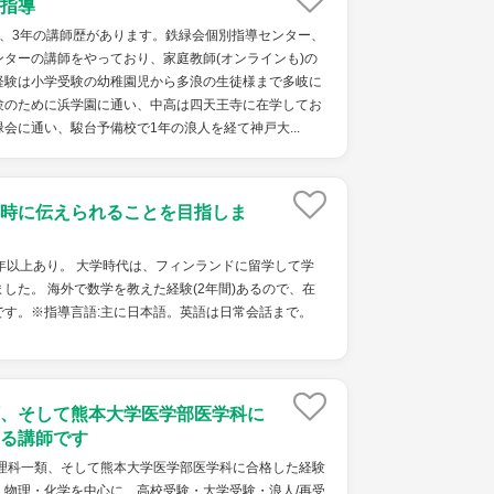
指導
で、3年の講師歴があります。鉄緑会個別指導センター、
ターの講師をやっており、家庭教師(オンラインも)の
経験は小学受験の幼稚園児から多浪の生徒様まで多岐に
験のために浜学園に通い、中高は四天王寺に在学してお
会に通い、駿台予備校で1年の浪人を経て神戸大...
時に伝えられることを目指しま
年以上あり。 大学時代は、フィンランドに留学して学
した。 海外で数学を教えた経験(2年間)あるので、在
です。※指導言語:主に日本語。英語は日常会話まで。
、そして熊本大学医学部医学科に
る講師です
学理科一類、そして熊本大学医学部医学科に合格した経験
・物理・化学を中心に、高校受験・大学受験・浪人/再受