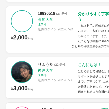
19930518
分かりやすく丁寧
(33)男性
う
高知大学
理学部
私は相手の理解度に合
最終ログイン:2026-07-24
います。一方的に教え
2,000
心がけています。また
¥
/時給
たことを積極的に褒め
ひとりの目標達成を全力で
りょうた
こんにちは！
(22)男性
神戸大学
はじめまして 強みは、
医学部
サポートを提供します
最終ログイン:2026-07-08
まで、丁寧にケアした
3,000
た経験もあるので、ど
¥
/時給
伝えられるよう心掛け