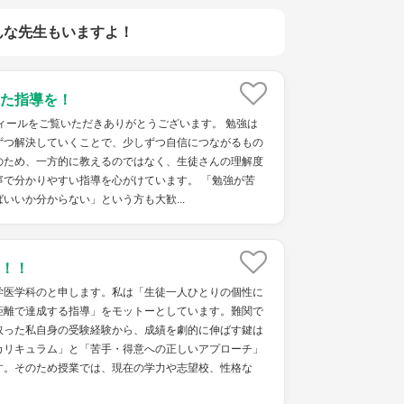
んな先生もいますよ！
た指導を！
ィールをご覧いただきありがとうございます。 勉強は
ずつ解決していくことで、少しずつ自信につながるもの
のため、一方的に教えるのではなく、生徒さんの理解度
寧で分かりやすい指導を心がけています。 「勉強が苦
いいか分からない」という方も大歓...
！！
学医学科のと申します。私は「生徒一人ひとりの個性に
距離で達成する指導」をモットーとしています。難関で
取った私自身の受験経験から、成績を劇的に伸ばす鍵は
カリキュラム」と「苦手・得意への正しいアプローチ」
す。そのため授業では、現在の学力や志望校、性格な