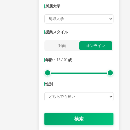
所属大学
月曜日
火曜日
水曜日
木曜日
金曜日
所属大学
授業スタイル
対面
オンライン
年齢：18-101歳
年齢：
18
-
101
歳
性別
性別
検索