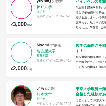
yxVbcQ
ハイレベルの受験
(21)女性
神戸大学
現在医学部医学科3年
医学部
駿台予備校個別指導セン
最終ログイン:2026-07-26
経験もあります。指導
3,000
渡ります。私は中学受
¥
/時給
りました。研伸館、鉄緑
Moomi
数学の面白さを同
(37)男性
す！
名古屋大学
教育学部
高校数学の指導経験15
最終ログイン:2026-07-17
力と教育について学びま
2,000
日の方への指導も可能
¥
/時給
とも
東京大学理科一類
(30)男性
合格した経験があ
熊本大学
医学部
はじめまして!東京大
最終ログイン:2026-07-27
がある講師です。数学