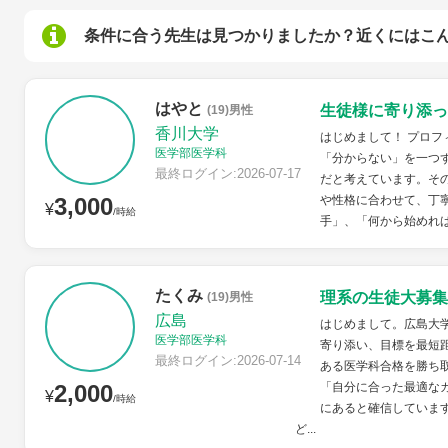
条件に合う先生は見つかりましたか？近くにはこ
はやと
生徒様に寄り添っ
(19)男性
香川大学
はじめまして！ プロフ
医学部医学科
「分からない」を一つ
最終ログイン:2026-07-17
だと考えています。そ
3,000
や性格に合わせて、丁
¥
/時給
手」、「何から始めれば
たくみ
理系の生徒大募集
(19)男性
広島
はじめまして。広島大
医学部医学科
寄り添い、目標を最短
最終ログイン:2026-07-14
ある医学科合格を勝ち
2,000
「自分に合った最適な
¥
/時給
にあると確信していま
ど...