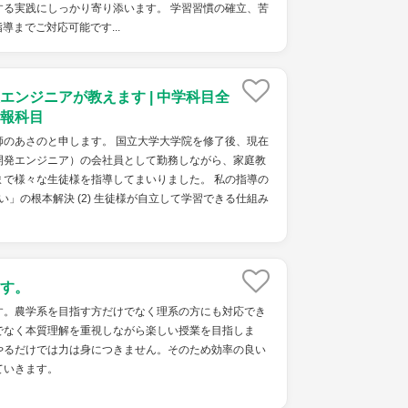
する実践にしっかり寄り添います。 学習習慣の確立、苦
導までご対応可能です...
エンジニアが教えます | 中学科目全
報科目
師のあさのと申します。 国立大学大学院を修了後、現在
開発エンジニア）の会社員として勤務しながら、家庭教
まで様々な生徒様を指導してまいりました。 私の指導の
ない」の根本解決 (2) 生徒様が自立して学習できる仕組み
す。
す。農学系を目指す方だけでなく理系の方にも対応でき
でなく本質理解を重視しながら楽しい授業を目指しま
やるだけでは力は身につきません。そのため効率の良い
ていきます。