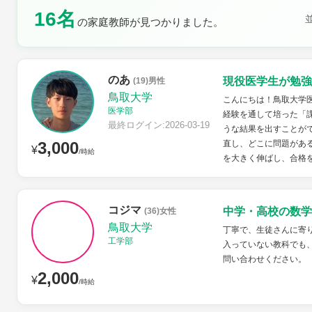
16名
土曜日
日曜日
の家庭教師が見つかりました。
のあ
現役医学生が勉強
(19)男性
鳥取大学
こんにちは！鳥取大学医
医学部
経験を通して培った「
最終ログイン:2026-03-19
うな結果を出すことが
3,000
直し、どこに問題があ
¥
/時給
を大きく伸ばし、合格を
コジマ
中学・高校の数学
(36)女性
鳥取大学
丁寧で、生徒さんに寄
工学部
入っていない教科でも
問い合わせください。
2,000
¥
/時給