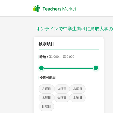
授業スタイル
対面
オンラインで中学生向けに鳥取大学の
対象
検索項目
時給：¥
1,000
～ ¥
10,000
教科
英語
数学
現代文
古典
理科
地理
授業可能日
時給：¥1,000 ～ ¥10,000
月曜日
火曜日
水曜日
木曜日
金曜日
土曜日
授業可能日
日曜日