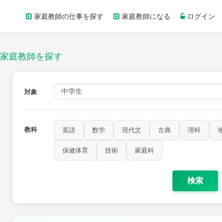
家庭教師の仕事を探す
家庭教師になる
ログイン
家庭教師を探す
対象
教科
英語
数学
現代文
古典
理科
歴史
公民
芸術
音楽
保健体育
技術
家庭科
保健体育
技術
家庭科
検索