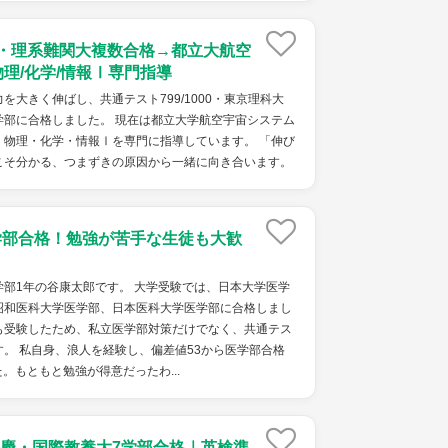
点・理系難関大複数合格→都立大航空
物理/化学/情報Ⅰ専門指導
を大きく伸ばし、共通テスト799/1000・東京理科大
学部に合格しました。 現在は都立大学航空宇宙システム
・物理・化学・情報Ⅰを専門に指導しています。 「伸び
こそ分かる、つまずきの原因から一緒に向き合います。
学部合格！勉強が苦手な生徒も大歓
部1年の谷康太郎です。 大学受験では、日本大学医学
昭和医科大学医学部、日本医科大学医学部に合格しまし
も受験したため、私立医学部対策だけでなく、共通テス
。 私自身、浪人を経験し、偏差値53から医学部合格
。もともと勉強が得意だったわ...
慶・国際教養大7学部合格｜英検準