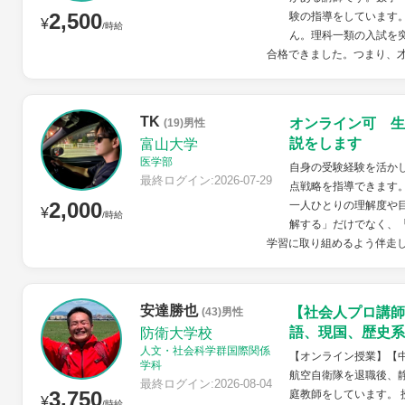
2,500
験の指導をしています
¥
/時給
ん。理科一類の入試を
合格できました。つまり、才
TK
オンライン可 生
(19)男性
説をします
富山大学
医学部
自身の受験経験を活か
最終ログイン:2026-07-29
点戦略を指導できます
2,000
一人ひとりの理解度や
¥
/時給
解する」だけでなく、
学習に取り組めるよう伴走
安達勝也
【社会人プロ講師
(43)男性
語、現国、歴史系
防衛大学校
人文・社会科学群国際関係
【オンライン授業】【
学科
航空自衛隊を退職後、
最終ログイン:2026-08-04
3,750
庭教師をしています。
¥
/時給