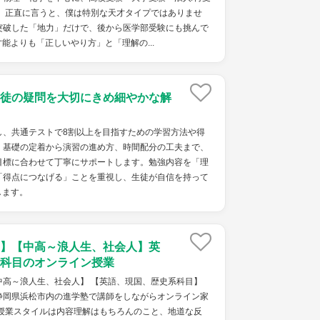
。 正直に言うと、僕は特別な天才タイプではありませ
突破した「地力」だけで、後から医学部受験にも挑んで
能よりも「正しいやり方」と「理解の...
徒の疑問を大切にきめ細やかな解
し、共通テストで8割以上を目指すための学習方法や得
。基礎の定着から演習の進め方、時間配分の工夫まで、
目標に合わせて丁寧にサポートします。勉強内容を「理
「得点につなげる」ことを重視し、生徒が自信を持って
します。
】【中高～浪人生、社会人】英
科目のオンライン授業
中高～浪人生、社会人】 【英語、現国、歴史系科目】
静岡県浜松市内の進学塾で講師をしながらオンライン家
 授業スタイルは内容理解はもちろんのこと、地道な反