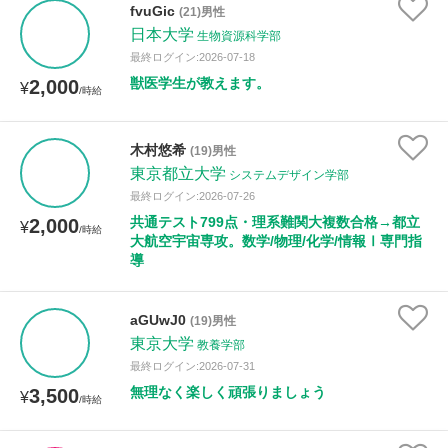
fvuGic
(21)男性
日本大学
生物資源科学部
最終ログイン:2026-07-18
獣医学生が教えます。
2,000
¥
/時給
木村悠希
(19)男性
東京都立大学
システムデザイン学部
最終ログイン:2026-07-26
共通テスト799点・理系難関大複数合格→都立
2,000
¥
/時給
大航空宇宙専攻。数学/物理/化学/情報Ⅰ専門指
導
aGUwJ0
(19)男性
東京大学
教養学部
最終ログイン:2026-07-31
無理なく楽しく頑張りましょう
3,500
¥
/時給