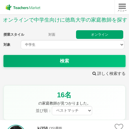
メニュー
授業スタイル
オンラインで中学生向けに徳島大学の家庭教師を探す
対面
オンライン
授業スタイル
対面
オンライン
対象
対象
検索
教科
詳しく検索する
英語
数学
現代文
古典
理科
地理
16名
歴史
公民
芸術
音楽
保健体育
技術
の家庭教師が見つかりました。
家庭科
並び順：
時給：¥1,000 ～ ¥10,000
ki358
(35)男性