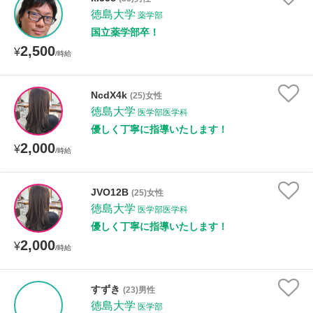
徳島大学
薬学部
国立薬学部卒！
授業可能日
2,500
¥
/時給
月曜日
火曜日
水曜日
木曜日
金曜日
NcdX4k
(25)女性
土曜日
日曜日
徳島大学
医学部医学科
優しく丁寧に指導いたします！
所属大学
2,000
¥
/時給
JVO12B
(25)女性
年齢：18-101歳
徳島大学
医学部医学科
優しく丁寧に指導いたします！
2,000
¥
/時給
性別
すずき
(23)男性
徳島大学
医学部