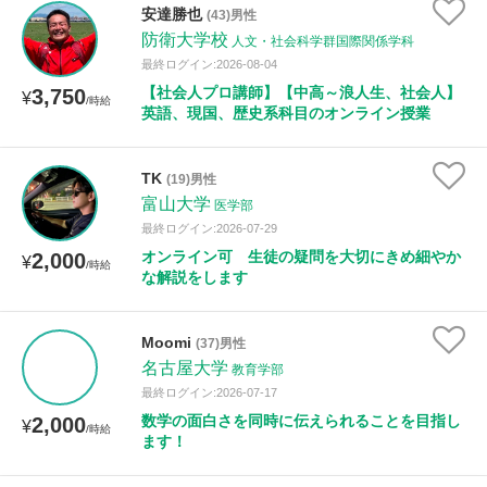
安達勝也
(43)男性
防衛大学校
人文・社会科学群国際関係学科
最終ログイン:2026-08-04
【社会人プロ講師】【中高～浪人生、社会人】
3,750
¥
/時給
英語、現国、歴史系科目のオンライン授業
TK
(19)男性
富山大学
医学部
最終ログイン:2026-07-29
オンライン可 生徒の疑問を大切にきめ細やか
2,000
¥
/時給
な解説をします
Moomi
(37)男性
名古屋大学
教育学部
最終ログイン:2026-07-17
数学の面白さを同時に伝えられることを目指し
2,000
¥
/時給
ます！