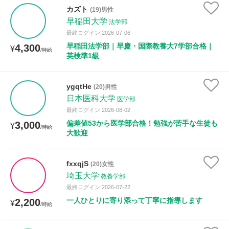
カズト
(19)男性
早稲田大学
法学部
最終ログイン:2026-07-06
早稲田法学部｜早慶・国際教養大7学部合格｜
4,300
¥
/時給
英検準1級
ygqtHe
(20)男性
日本医科大学
医学部
最終ログイン:2026-08-02
偏差値53から医学部合格！勉強が苦手な生徒も
3,000
¥
/時給
大歓迎
fxxqjS
(20)女性
埼玉大学
教養学部
最終ログイン:2026-07-22
一人ひとりに寄り添って丁寧に指導します
2,200
¥
/時給