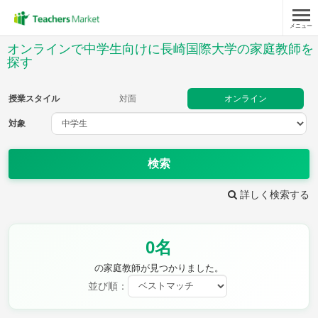
メニュー
授業スタイル
オンラインで中学生向けに長崎国際大学の家庭教師を
探す
対面
オンライン
授業スタイル
対面
オンライン
対象
対象
検索
教科
詳しく検索する
英語
数学
現代文
古典
理科
地理
歴史
公民
芸術
音楽
保健体育
技術
0名
家庭科
の家庭教師が見つかりました。
並び順：
時給：¥1,000 ～ ¥10,000