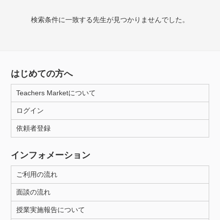
検索条件に一致する先生が見つかりませんでした。
授業可能日
月曜日
火曜日
水曜日
木曜日
金曜日
土曜日
日曜日
はじめての方へ
Teachers Marketについて
所属大学
ログイン
依頼者登録
年齢：18-101歳
インフォメーション
ご利用の流れ
性別
面談の流れ
授業実施報告について